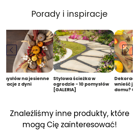
Porady i inspiracje
omysłów na jesienne
Stylowa ścieżka w
Dekoracje 
oracje z dyni
ogrodzie - 10 pomysłów
wnieść jes
[GALERIA]
domu? Gal
Znaleźliśmy inne produkty, które
mogą Cię zainteresować!