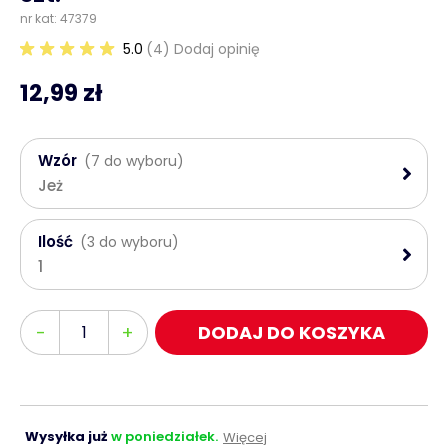
nr kat: 47379
5.0
(4) Dodaj opinię
12,99 zł
Wzór
(7 do wyboru)
Jeż
Ilość
(3 do wyboru)
1
Ilość
-
+
DODAJ DO KOSZYKA
Wysyłka już
w poniedziałek.
Więcej