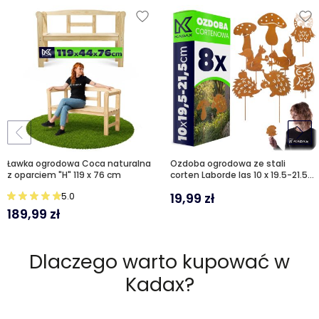
Ławka ogrodowa Coca naturalna
Ozdoba ogrodowa ze stali
z oparciem "H" 119 x 76 cm
corten Laborde las 10 x 19.5-21.5
cm 8 szt.
19,99
zł
5.0
189,99
zł
Dlaczego warto kupować w
Kadax?