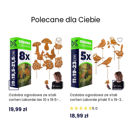
Polecane dla Ciebie
Ozdoba ogrodowa ze stali
Ozdoba ogrodowa ze stali
corten Laborde las 10 x 19.5-
corten Laborde ptaki 11 x 19-23
21.5 cm 8 szt.
cm 5 szt.
19,99
zł
5.0
18,99
zł