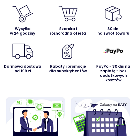
Wysyłka
Szeroka i
30 dni
w 24 godziny
różnorodna oferta
na zwrot towaru
Darmowa dostawa
Rabaty i promocje
PayPo - 30 dni na
od 199 zł
dla subskrybentów
zapłatę - bez
dodatkowych
kosztów