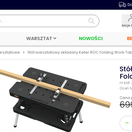
Da
Moje 
WARSZTAT
NOWOŚCI
B
>
arsztatowe
Stół warsztatowy składany Keter ROC Folding Work Tabl
Stó
Fol
nr kat
Oceń t
Cena 
699
Ilość
-