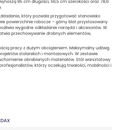
wynoszą 85 cm długości, 56,5 cm szerokości oraz 78,6
.
zkładania, który pozwala przygotować stanowisko
ie powierzchnie robocze – górny blat przystosowany
możliwia wygodne odkładanie narzędzi i akcesoriów. W
y ułatwia przechowywanie drobnych elementów,
iwością pracy z dużym obciążeniem. Maksymalny udźwig
rojektów stolarskich i montażowych. W zestawie
eruchomienie obrabianych materiałów. Stół warsztatowy
rofesjonalistów, którzy oczekują trwałości, mobilności i
ADAX