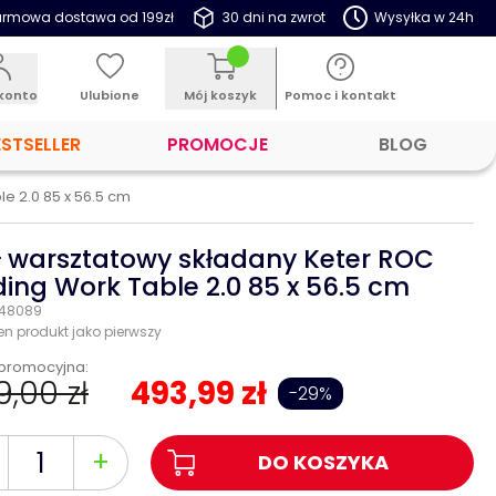
rmowa dostawa od 199zł
30 dni na zwrot
Wysyłka w 24h
konto
Ulubione
Mój koszyk
Pomoc i kontakt
ESTSELLER
PROMOCJE
BLOG
e 2.0 85 x 56.5 cm
ł warsztatowy składany Keter ROC
ding Work Table 2.0 85 x 56.5 cm
: 48089
en produkt jako pierwszy
promocyjna:
,00 zł
493,99 zł
-29%
+
DO KOSZYKA