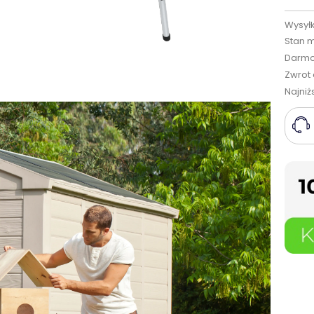
Wysyłk
Stan 
Darmo
Zwrot 
Najniż