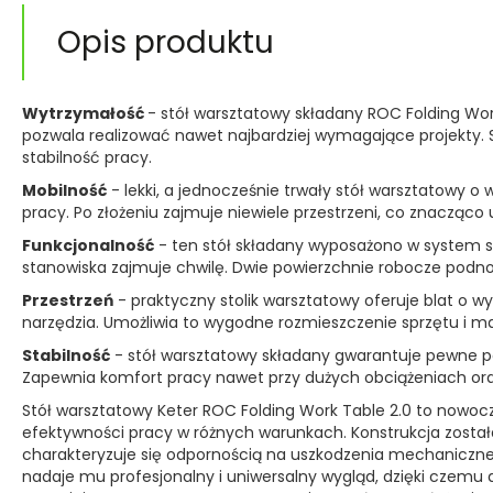
Opis produktu
Wytrzymałość
- stół warsztatowy składany ROC Folding Wor
pozwala realizować nawet najbardziej wymagające projekty. S
stabilność pracy.
Mobilność
- lekki, a jednocześnie trwały stół warsztatowy o
pracy. Po złożeniu zajmuje niewiele przestrzeni, co znacząco
Funkcjonalność
- ten stół składany wyposażono w system s
stanowiska zajmuje chwilę. Dwie powierzchnie robocze podno
Przestrzeń
- praktyczny stolik warsztatowy oferuje blat o 
narzędzia. Umożliwia to wygodne rozmieszczenie sprzętu i m
Stabilność
- stół warsztatowy składany gwarantuje pewne podp
Zapewnia komfort pracy nawet przy dużych obciążeniach or
Stół warsztatowy Keter ROC Folding Work Table 2.0 to nowoc
efektywności pracy w różnych warunkach. Konstrukcja został
charakteryzuje się odpornością na uszkodzenia mechaniczne 
nadaje mu profesjonalny i uniwersalny wygląd, dzięki czemu d