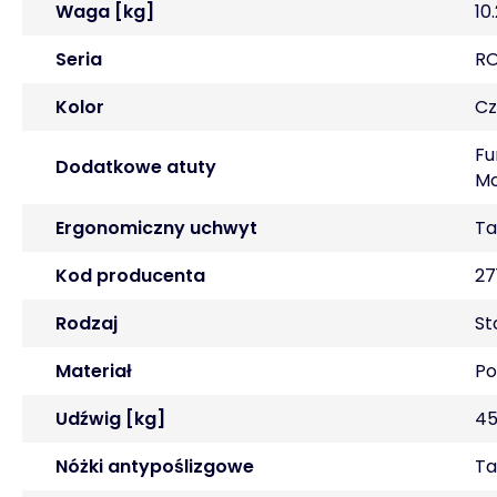
Waga [kg]
10
Seria
RO
Kolor
Cz
Fu
Dodatkowe atuty
Mo
Ergonomiczny uchwyt
Ta
Kod producenta
27
Rodzaj
St
Materiał
Po
Udźwig [kg]
45
Nóżki antypoślizgowe
Ta