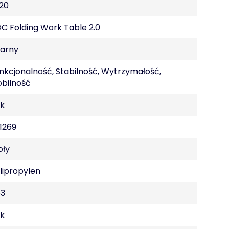
.20
C Folding Work Table 2.0
arny
nkcjonalność, Stabilność, Wytrzymałość,
bilność
k
1269
oły
lipropylen
3
k