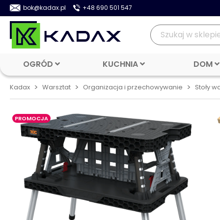
bok@kadax.pl
+48 690 501 547
OGRÓD
KUCHNIA
DOM
>
>
>
Kadax
Warsztat
Organizacja i przechowywanie
Stoły w
PROMOCJA