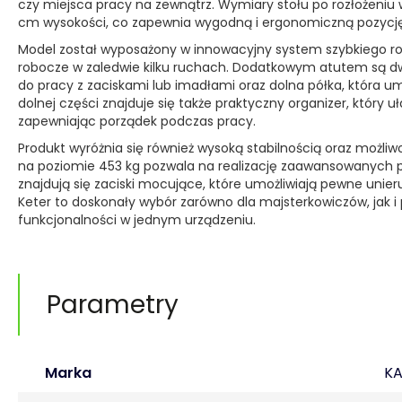
czy miejsca pracy na zewnątrz. Wymiary stołu po rozłożeniu 
cm wysokości, co zapewnia wygodną i ergonomiczną pozycję
Model został wyposażony w innowacyjny system szybkiego ro
robocze w zaledwie kilku ruchach. Dodatkowym atutem są dw
do pracy z zaciskami lub imadłami oraz dolna półka, która u
dolnej części znajduje się także praktyczny organizer, któr
zapewniając porządek podczas pracy.
Produkt wyróżnia się również wysoką stabilnością oraz możl
na poziomie 453 kg pozwala na realizację zaawansowanych p
znajdują się zaciski mocujące, które umożliwiają pewne uni
Keter to doskonały wybór zarówno dla majsterkowiczów, jak i p
funkcjonalności w jednym urządzeniu.
Parametry
Marka
K