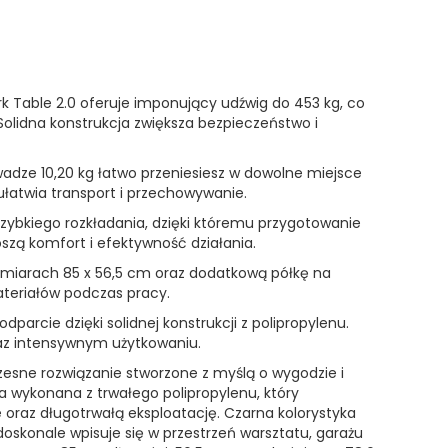
k Table 2.0 oferuje imponujący udźwig do 453 kg, co
olidna konstrukcja zwiększa bezpieczeństwo i
 wadze 10,20 kg łatwo przeniesiesz w dowolne miejsce
 ułatwia transport i przechowywanie.
zybkiego rozkładania, dzięki któremu przygotowanie
szą komfort i efektywność działania.
wymiarach 85 x 56,5 cm oraz dodatkową półkę na
ateriałów podczas pracy.
arcie dzięki solidnej konstrukcji z polipropylenu.
az intensywnym użytkowaniu.
zesne rozwiązanie stworzone z myślą o wygodzie i
a wykonana z trwałego polipropylenu, który
oraz długotrwałą eksploatację. Czarna kolorystyka
oskonale wpisuje się w przestrzeń warsztatu, garażu