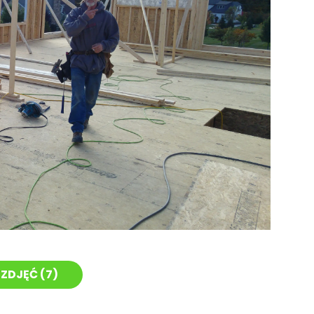
ZDJĘĆ (
7
)