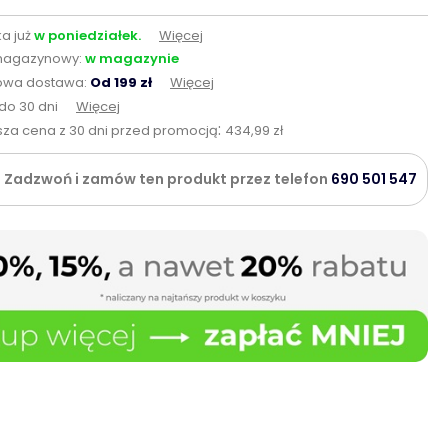
a już
w poniedziałek.
Więcej
magazynowy:
w magazynie
wa dostawa:
Od 199 zł
Więcej
do 30 dni
Więcej
:
sza cena z 30 dni przed promocją
434,99 zł
Zadzwoń i zamów ten produkt przez telefon
690 501 547