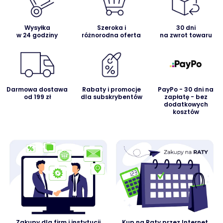
Wysyłka
Szeroka i
30 dni
w 24 godziny
różnorodna oferta
na zwrot towaru
Darmowa dostawa
Rabaty i promocje
PayPo - 30 dni na
od 199 zł
dla subskrybentów
zapłatę - bez
dodatkowych
kosztów
Zakupy dla firm i instytucji
Kup na Raty przez Internet