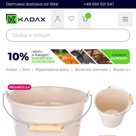
Darmowa dostawa od 199zł
+48 690 501 547
Kadax
Dom
Wyposażenie domu
Akcesoria domowe
Wiadro z met
>
>
>
>
PROMOCJA