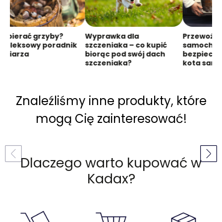
 zbierać grzyby?
Wyprawka dla
Przewożen
mpleksowy poradnik
szczeniaka – co kupić
samochodz
ybiarza
biorąc pod swój dach
bezpieczn
szczeniaka?
kota sam
Znaleźliśmy inne produkty, które
mogą Cię zainteresować!
Dlaczego warto kupować w
Kadax?