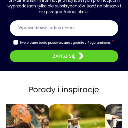
Unikalne zniżki i informacje o najnowszych promocjach i
wyprzedażach tylko dla subskrybentów. Bądź na bieżąco i
nie przegap żadnej okazji!
Adres e-mail
Twoje dane będą przetwarzane zgodnie z
Regulaminem
.
ZAPISZ SIĘ
Porady i inspiracje