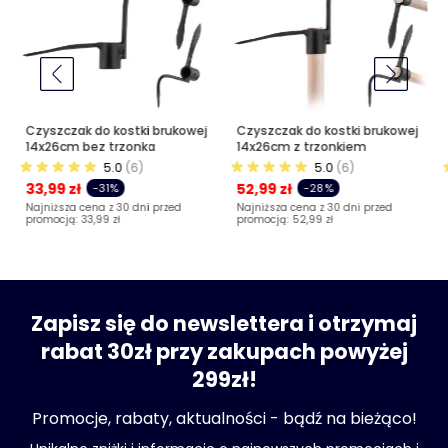
Czyszczak do kostki brukowej
Czyszczak do kostki brukowej
14x26cm bez trzonka
14x26cm z trzonkiem
5.0
(6)
5.0
(6)
33,99 zł
52,99 zł
-31%
-28%
Najniższa cena z 30 dni przed
Najniższa cena z 30 dni przed
promocją:
33,99 zł
promocją:
52,99 zł
Zapisz się do newslettera i otrzymaj
rabat 30zł przy zakupach powyżej
299zł!
Promocje, rabaty, aktualności - bądź na bieżąco!