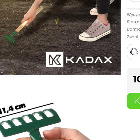
Wysyłk
Stan 
Darmo
Zwrot 