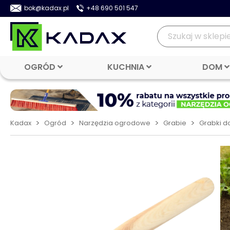
bok@kadax.pl
+48 690 501 547
OGRÓD
KUCHNIA
DOM
>
>
>
>
Kadax
Ogród
Narzędzia ogrodowe
Grabie
Grabki do