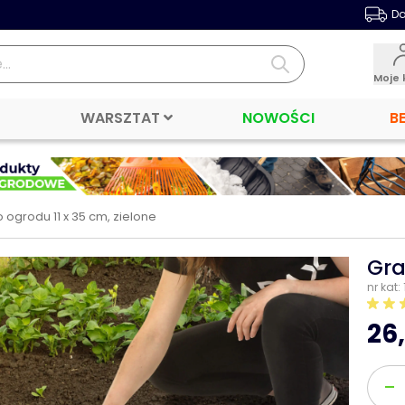
Da
Moje 
WARSZTAT
NOWOŚCI
B
 ogrodu 11 x 35 cm, zielone
Gra
nr kat:
26,
Ilość
-