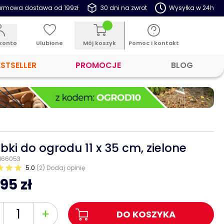
rmowa dostawa od 199zł
30 dni na zwrot
Wysyłka w 24h
konto
Ulubione
Mój koszyk
Pomoc i kontakt
ESTSELLER
PROMOCJE
BLOG
bki do ogrodu 11 x 35 cm, zielone
 166053
5.0
(2)
Dodaj opinię
95 zł
+
DO KOSZYKA