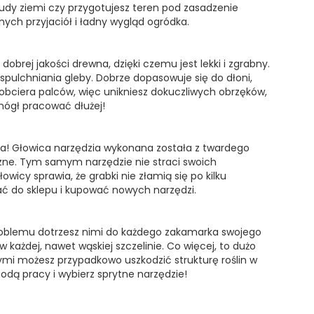
rudy ziemi czy przygotujesz teren pod zasadzenie
ch przyjaciół i ładny wygląd ogródka.
brej jakości drewna, dzięki czemu jest lekki i zgrabny.
pulchniania gleby. Dobrze dopasowuje się do dłoni,
ie obciera palców, więc unikniesz dokuczliwych obrzęków,
ógł pracować dłużej!
cia! Głowica narzędzia wykonana została z twardego
czne. Tym samym narzędzie nie straci swoich
łowicy sprawia, że grabki nie złamią się po kilku
ać do sklepu i kupować nowych narzędzi.
problemu dotrzesz nimi do każdego zakamarka swojego
ażdej, nawet wąskiej szczelinie. Co więcej, to dużo
rymi możesz przypadkowo uszkodzić strukturę roślin w
godą pracy i wybierz sprytne narzędzie!