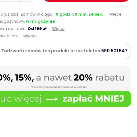
a już dziś!
Zamów w ciągu:
10
godz.
30
min.
22
sek.
Więcej
magazynowy:
w magazynie
wa dostawa:
Od 199 zł
Więcej
do 30 dni
Więcej
Zadzwoń i zamów ten produkt przez telefon
690 501 547