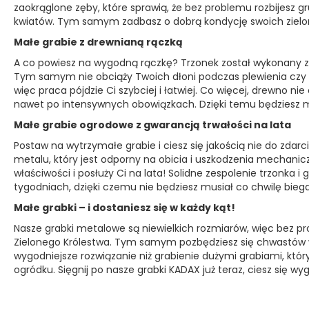
zaokrąglone zęby, które sprawią, że bez problemu rozbijesz g
kwiatów. Tym samym zadbasz o dobrą kondycję swoich zielony
Małe grabie z drewnianą rączką
A co powiesz na wygodną rączkę? Trzonek został wykonany z do
Tym samym nie obciąży Twoich dłoni podczas plewienia czy s
więc praca pójdzie Ci szybciej i łatwiej. Co więcej, drewno n
nawet po intensywnych obowiązkach. Dzięki temu będziesz m
Małe grabie ogrodowe z gwarancją trwałości na lata
Postaw na wytrzymałe grabie i ciesz się jakością nie do zdar
metalu, który jest odporny na obicia i uszkodzenia mechani
właściwości i posłuży Ci na lata! Solidne zespolenie trzonka i g
tygodniach, dzięki czemu nie będziesz musiał co chwilę bieg
Małe grabki – i dostaniesz się w każdy kąt!
Nasze grabki metalowe są niewielkich rozmiarów, więc bez 
Zielonego Królestwa. Tym samym pozbędziesz się chwastów w k
wygodniejsze rozwiązanie niż grabienie dużymi grabiami, któ
ogródku. Sięgnij po nasze grabki KADAX już teraz, ciesz się wy