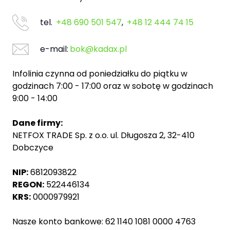
tel.
+48 690 501 547
,
+48 12 444 74 15
e-mail:
bok@kadax.pl
Infolinia czynna od poniedziałku do piątku w
godzinach 7:00 - 17:00 oraz w sobotę w godzinach
9:00 - 14:00
Dane firmy:
NETFOX TRADE Sp. z o.o. ul. Długosza 2, 32-410
Dobczyce
NIP:
6812093822
REGON:
522446134
KRS:
0000979921
Nasze konto bankowe: 62 1140 1081 0000 4763