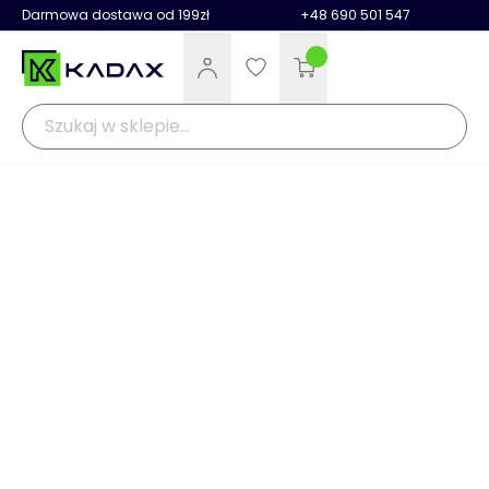
Darmowa dostawa od 199zł
+48 690 501 547
Strona główna
>
Raty PayU
WYGODNE ZAKUPY Z
RATAMI PAYU
Raty już od 300 zł
Brak konieczności wpłaty własnej