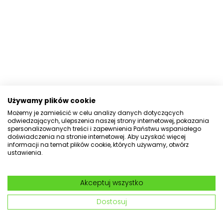
Szybka obsługa i minimum formalności
Nawet 50 dogodnych rat miesięcznych
JAK DZIAŁAJĄ RATY PAYU?
By ubiegać się o Raty PayU, wystarczy wypełnić
Używamy plików cookie
formularz dostępny online. Nie potrzebujesz zatem
Możemy je zamieścić w celu analizy danych dotyczących
żadnych dodatkowych zaświadczeń, np. dowodu
odwiedzających, ulepszenia naszej strony internetowej, pokazania
zatrudnienia z miejsca pracy, zdolność kredytowa
spersonalizowanych treści i zapewnienia Państwu wspaniałego
doświadczenia na stronie internetowej. Aby uzyskać więcej
weryfikowana jest na dwa sposoby:
informacji na temat plików cookie, których używamy, otwórz
Jeśli robisz zakupy poniżej 5 000 zł, wystarczy we
ustawienia.
wniosku pożyczkowym online złożyć oświadczenie
o wysokości swoich zarobków;
Akceptuj wszystko
W przypadku zakupów na kwotę wyższą niż 5 000
zł, zostaniesz poproszony o możliwość wglądu do
Dostosuj
wyciągów z Twojego konta online.