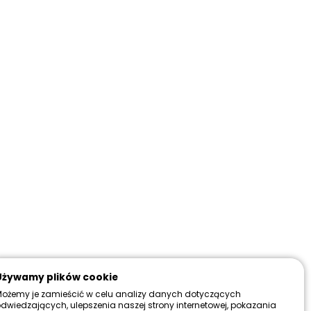
+
DO KOSZYKA
a już
Więcej
magazynowy:
w magazynie
wa dostawa:
Od 199 zł
Więcej
do 30 dni
Więcej
:
sza cena z 30 dni przed promocją
22,99 zł
Zadzwoń i zamów ten produkt przez telefon
690 501 547
Używamy plików cookie
ożemy je zamieścić w celu analizy danych dotyczących
dwiedzających, ulepszenia naszej strony internetowej, pokazania