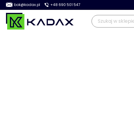
bok@kadax.pl
+48 690 501 547
OGRÓD
KUCHNIA
DOM
>
>
>
Kadax
Kuchnia
Przybory kuchenne
Otwieracze i korkoci
PROMOCJA