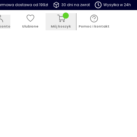
rmowa dostawa od 199zł
30 dni na zwrot
Wysyłka w 24h
konto
Ulubione
Mój koszyk
Pomoc i kontakt
ESTSELLER
PROMOCJE
BLOG
ieracz do butelek Callas 7 cm
nik
 145801
en produkt jako pierwszy
promocyjna:
99 zł
22,99 zł
ór
(12 do wyboru)
dnik