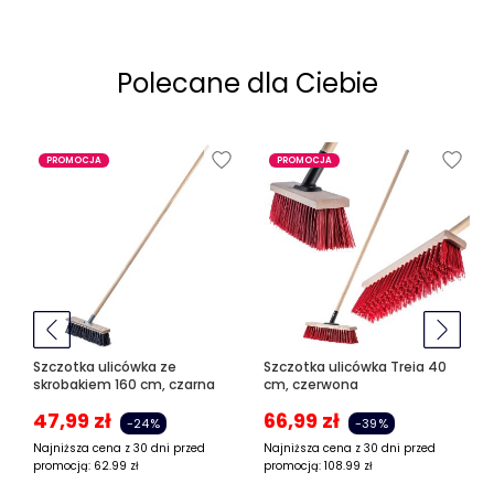
Polecane dla Ciebie
PROMOCJA
PROMOCJA
Szczotka ulicówka ze
Szczotka ulicówka Treia 40
skrobakiem 160 cm, czarna
cm, czerwona
47,99
zł
66,99
zł
-24%
-39%
Najniższa cena z 30 dni przed
Najniższa cena z 30 dni przed
promocją:
62.99
zł
promocją:
108.99
zł