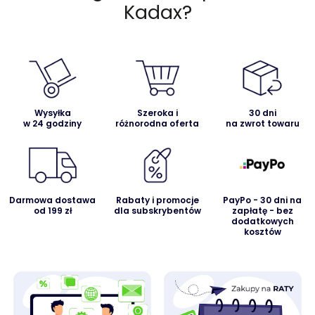
Kadax?
Wysyłka
Szeroka i
30 dni
w 24 godziny
różnorodna oferta
na zwrot towaru
Darmowa dostawa
Rabaty i promocje
PayPo - 30 dni na
od 199 zł
dla subskrybentów
zapłatę - bez
dodatkowych
kosztów