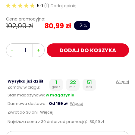
5.0
(1) Dodaj opinię
Cena promocyjna:
102,99 zł
80,99 zł
-21%
Ilość
-
+
DODAJ DO KOSZYKA
Wysyłka już dziś!
1
32
50
Więcej
Zamów w ciągu:
godz.
min.
sek.
Stan magazynowy:
w magazynie
Darmowa dostawa:
Od 199 zł
Więcej
Zwrot do 30 dni
Więcej
:
Najniższa cena z 30 dni przed promocją
80,99 zł