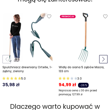
PROMOCJA
Spulchniacz drewniany Ortelle, 1-
Widły do siana 5 zębów Macra,
zębny, zielony
133 cm
5.0
3.0
35,98
zł
94,99
zł
-26%
Najniższa cena z 30 dni przed
promocją:
127.99
zł
Dlaczego warto kupować w