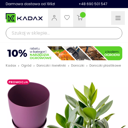
Darmowa dostawa od 199zł
+48 690 501 547
Kadax
Ogród
Doniczki i kwietniki
Doniczki
Doniczki plastikowe
D
>
>
>
>
>
PROMOCJA