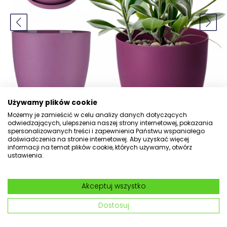
Używamy plików cookie
Możemy je zamieścić w celu analizy danych dotyczących
odwiedzających, ulepszenia naszej strony internetowej, pokazania
spersonalizowanych treści i zapewnienia Państwu wspaniałego
doświadczenia na stronie internetowej. Aby uzyskać więcej
informacji na temat plików cookie, których używamy, otwórz
ustawienia.
Doniczka Agen z podstawką 30
cm, matowa fioletowa
Akceptuj wszystko
nr kat: 144221
Dostosuj
5.0
(68) Dodaj opinię
Pytania
(9)