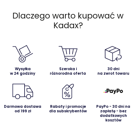
Dlaczego warto kupować w
Kadax?
Wysyłka
Szeroka i
30 dni
w 24 godziny
różnorodna oferta
na zwrot towaru
Darmowa dostawa
Rabaty i promocje
PayPo - 30 dni na
od 199 zł
dla subskrybentów
zapłatę - bez
dodatkowych
kosztów