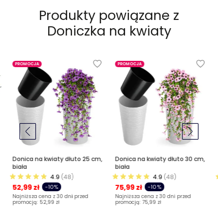
Produkty powiązane z
Doniczka na kwiaty
PROMOCJA
PROMOCJA
Donica na kwiaty dłuto 25 cm,
Donica na kwiaty dłuto 30 cm,
biała
biała
4.9
(48)
4.9
(48)
52,99 zł
75,99 zł
-10%
-10%
Najniższa cena z 30 dni przed
Najniższa cena z 30 dni przed
promocją:
52,99 zł
promocją:
75,99 zł