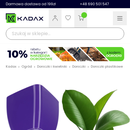
Darmowa dostawa od 199zł
+48 690 501 547
Kadax
Ogród
Doniczki i kwietniki
Doniczki
Doniczki plastikowe
D
>
>
>
>
>