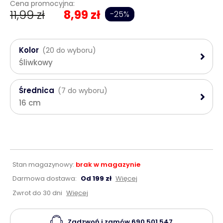
Cena promocyjna:
11,99 zł
8,99 zł
-25%
Kolor
(20 do wyboru)
Śliwkowy
Średnica
(7 do wyboru)
16 cm
Stan magazynowy:
brak w magazynie
Darmowa dostawa:
Od 199 zł
Więcej
Zwrot do 30 dni
Więcej
Zadzwoń i zamów
690 501 547