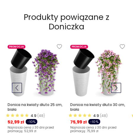
Produkty powiązane z
Doniczka
PROMOCJA
PROMOCJA
Donica na kwiaty dłuto 25 cm,
Donica na kwiaty dłuto 30 cm,
biała
biała
4.9
(48)
4.9
(48)
52,99 zł
75,99 zł
-10%
-10%
Najniższa cena z 30 dni przed
Najniższa cena z 30 dni przed
promocją:
52,99 zł
promocją:
75,99 zł