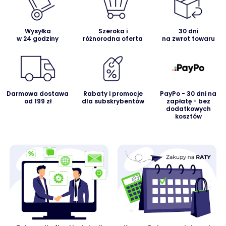
Wysyłka
Szeroka i
30 dni
w 24 godziny
różnorodna oferta
na zwrot towaru
Darmowa dostawa
Rabaty i promocje
PayPo - 30 dni na
od 199 zł
dla subskrybentów
zapłatę - bez
dodatkowych
kosztów