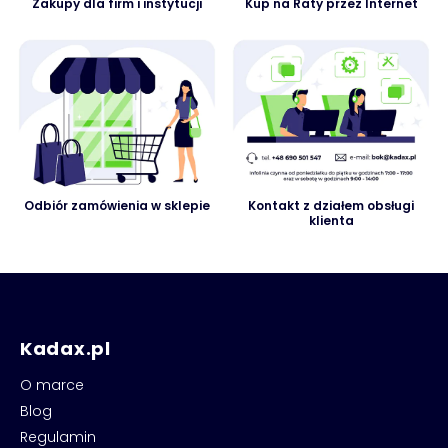
Zakupy dla firm i instytucji
Kup na Raty przez Internet
Odbiór zamówienia w sklepie
Kontakt z działem obsługi
klienta
Kadax.pl
O marce
Blog
Regulamin