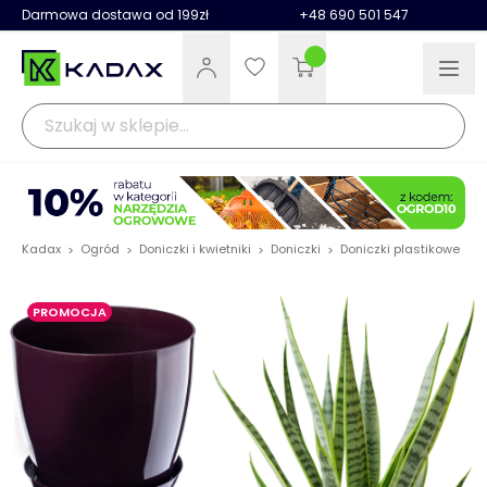
Darmowa dostawa od 199zł
+48 690 501 547
Kadax
Ogród
Doniczki i kwietniki
Doniczki
Doniczki plastikowe
D
>
>
>
>
>
PROMOCJA