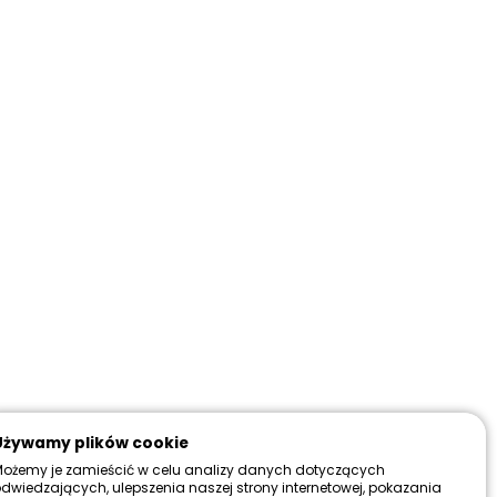
+
DO KOSZYKA
a już
Więcej
Używamy plików cookie
ożemy je zamieścić w celu analizy danych dotyczących
dwiedzających, ulepszenia naszej strony internetowej, pokazania