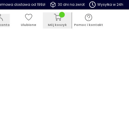
rmowa dostawa od 199zł
30 dni na zwrot
Wysyłka w 24h
konto
Ulubione
Mój koszyk
Pomoc i kontakt
ESTSELLER
PROMOCJE
BLOG
postownik ogrodowy Nybro 1260L,
rny
 24774
5.0
(94)
Dodaj opinię
Pytania i odpowiedzi (9)
promocyjna:
,99 zł
360,99 zł
jemność
(4 do wyboru)
0L