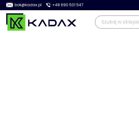
bok@kadax.pl
+48 690 501 547
OGRÓD
KUCHNIA
DOM
>
>
>
>
Kadax
Ogród
Uprawa roślin
Kompostowniki
Kompost
PROMOCJA