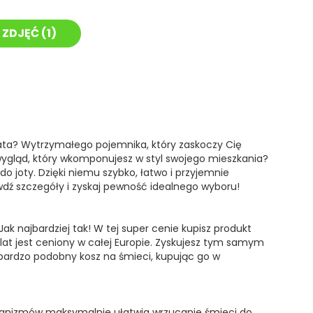
 ZDJĘĆ (
1
)
ata? Wytrzymałego pojemnika, który zaskoczy Cię
wygląd, który wkomponujesz w styl swojego mieszkania?
o joty. Dzięki niemu szybko, łatwo i przyjemnie
awdź szczegóły i zyskaj pewność idealnego wyboru!
ak najbardziej tak! W tej super cenie kupisz produkt
lat jest ceniony w całej Europie. Zyskujesz tym samym
 bardzo podobny kosz na śmieci, kupując go w
anizmów maksymalnie ułatwia wrzucanie śmieci do