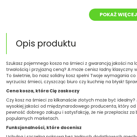
POKAŻ WIĘCEJ
Opis produktu
Szukasz pojemnego kosza na śmieci z gwarancją jakości na l
trwałością i przyjazną ceną? A może cenisz ładny klasyczny 
To świetnie, bo nasz solidny kosz spełni Twoje wymagania co d
wyrzucisz śmieci, czyszcząc biuro czy kuchnię na błysk! Spr
Cena kosza, która Cię zaskoczy
Czy kosz na śmieci za kilkanaście złotych może być idealny? J
wysokiej jakości od międzynarodowego producenta, który od 
pewność dobrego zakupu i satysfakcję, że nie przepłacisz za
popularnych marketach.
Funkcjonalności, które docenisz
Uchylna i szczelna pokrywa bez żadnych dodatkowych mech