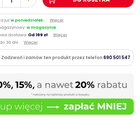
a już
w poniedziałek.
Więcej
magazynowy:
w magazynie
wa dostawa:
Od 199 zł
Więcej
do 30 dni
Więcej
Zadzwoń i zamów ten produkt przez telefon
690 501 547