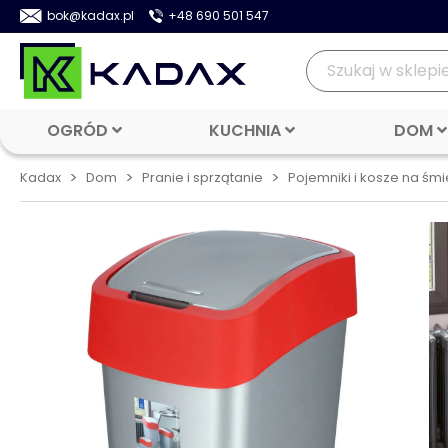
bok@kadax.pl
+48 690 501 547
OGRÓD
KUCHNIA
DOM
>
>
>
Kadax
Dom
Pranie i sprzątanie
Pojemniki i kosze na śmi