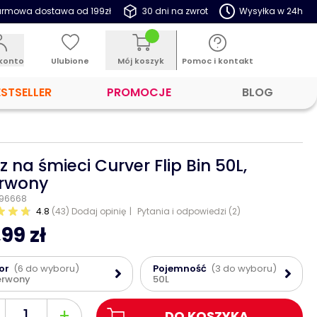
rmowa dostawa od 199zł
30 dni na zwrot
Wysyłka w 24h
konto
Ulubione
Mój koszyk
Pomoc i kontakt
ESTSELLER
PROMOCJE
BLOG
z na śmieci Curver Flip Bin 50L,
rwony
: 96668
4.8
(43)
Dodaj opinię
Pytania i odpowiedzi (2)
99 zł
or
(6 do wyboru)
Pojemność
(3 do wyboru)
erwony
50L
+
DO KOSZYKA