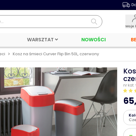
Da
Moje 
WARSZTAT
NOWOŚCI
B
>
eci
Kosz na śmieci Curver Flip Bin 50L, czerwony
Kos
cze
nr kat
65,
Kol
Cz
Ilość
-