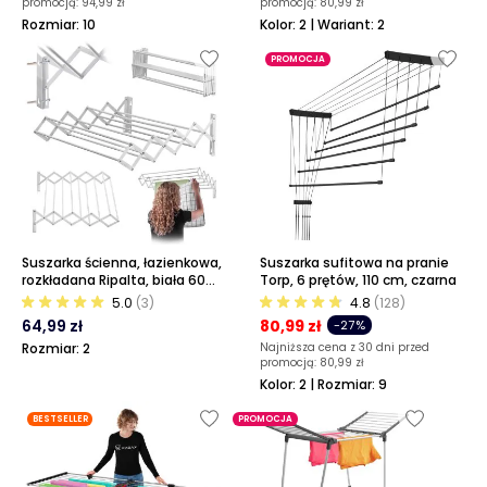
promocją:
94,99 zł
promocją:
80,99 zł
Rozmiar: 10
Kolor: 2 | Wariant: 2
PROMOCJA
Suszarka ścienna, łazienkowa,
Suszarka sufitowa na pranie
rozkładana Ripalta, biała 60
Torp, 6 prętów, 110 cm, czarna
cm
5.0
(3)
4.8
(128)
64,99 zł
80,99 zł
-27%
Rozmiar: 2
Najniższa cena z 30 dni przed
promocją:
80,99 zł
Kolor: 2 | Rozmiar: 9
BESTSELLER
PROMOCJA