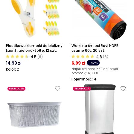
Plastikowe klamerki do bielizny
Worki na śmieci Ravi HDPE
Luant , zielono-żółte, 12 szt.
czarne 60L, 20 szt.
4.5
(6)
4.8
(6)
14,99 zł
6,99 zł
-42%
Kolor: 2
Najniższa cena z 30 dni przed
promocją:
6,99 zł
Pojemność: 4
PROMOCJA
PROMOCJA