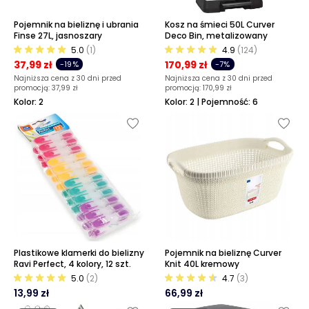
Pojemnik na bieliznę i ubrania
Kosz na śmieci 50L Curver
Finse 27L, jasnoszary
Deco Bin, metalizowany
5.0
(1)
4.9
(124)
37,99 zł
170,99 zł
-19%
-7%
Najniższa cena z 30 dni przed
Najniższa cena z 30 dni przed
promocją:
37,99 zł
promocją:
170,99 zł
Kolor: 2
Kolor: 2 | Pojemność: 6
Plastikowe klamerki do bielizny
Pojemnik na bieliznę Curver
Ravi Perfect, 4 kolory, 12 szt.
Knit 40L kremowy
5.0
(2)
4.7
(3)
13,99 zł
66,99 zł