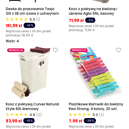
Deska do prasowania Tasjo
Kosz z pokrywą na bieliznę i
120 x 38 cm szara z uchwytem
ubrania Aglio 55L, beżowy
5.0
(1)
71,99 zł
-5%
161,99 zł
-16%
Najniższa cena z 30 dni przed
promocją:
71,99 zł
Najniższa cena z 30 dni przed
promocją:
161,99 zł
Wzór: 4
PROMOCJA
PROMOCJA
Kosz z pokrywą Curver Natural
Plastikowe klamerki do bielizny
Style 60L kremowy
Ravi Strong, 4 kolory, 20 szt.
4.9
(12)
5.0
(3)
83,99 zł
7,99 zł
-18%
-38%
Najniższa cena z 30 dni przed
Najniższa cena z 30 dni przed