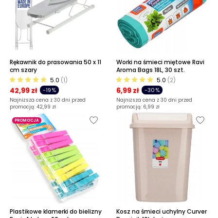
Rękawnik do prasowania 50 x 11
Worki na śmieci miętowe Ravi
cm szary
Aroma Bags 18L, 30 szt.
5.0
(1)
5.0
(2)
42,99 zł
6,99 zł
-19%
-30%
Najniższa cena z 30 dni przed
Najniższa cena z 30 dni przed
promocją:
42,99 zł
promocją:
6,99 zł
PROMOCJA
Plastikowe klamerki do bielizny
Kosz na śmieci uchylny Curver