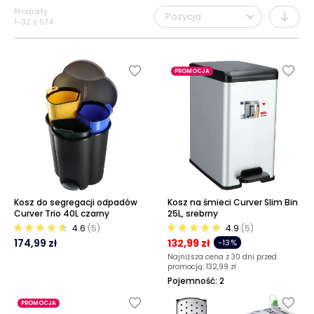
Produkty
1
-
32
z
574
PROMOCJA
Kosz do segregacji odpadów
Kosz na śmieci Curver Slim Bin
Curver Trio 40L czarny
25L, srebrny
4.6
(5)
4.9
(5)
174,99 zł
132,99 zł
-13%
Najniższa cena z 30 dni przed
promocją:
132,99 zł
Pojemność: 2
PROMOCJA