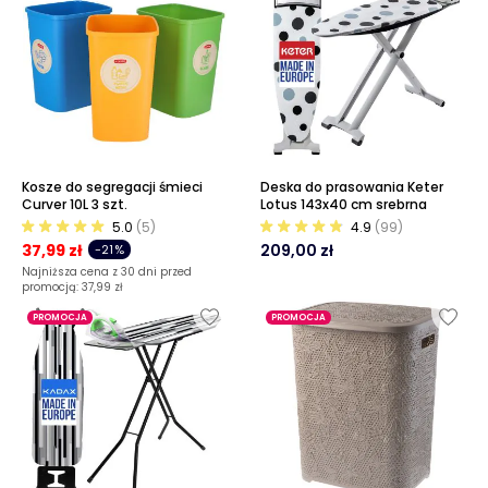
Kosze do segregacji śmieci
Deska do prasowania Keter
Curver 10L 3 szt.
Lotus 143x40 cm srebrna
5.0
(5)
4.9
(99)
37,99 zł
209,00 zł
-21%
Najniższa cena z 30 dni przed
promocją:
37,99 zł
PROMOCJA
PROMOCJA