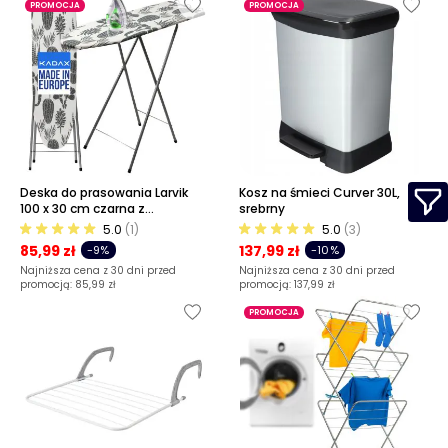
PROMOCJA
PROMOCJA
Deska do prasowania Larvik
Kosz na śmieci Curver 30L,
100 x 30 cm czarna z
srebrny
uchwytem
5.0
(1)
5.0
(3)
85,99 zł
137,99 zł
-9%
-10%
Najniższa cena z 30 dni przed
Najniższa cena z 30 dni przed
promocją:
85,99 zł
promocją:
137,99 zł
PROMOCJA