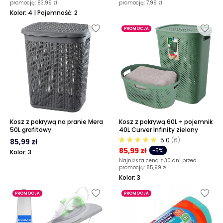
promocją:
83,99 zł
promocją:
7,99 zł
Kolor: 4 | Pojemność: 2
PROMOCJA
Kosz z pokrywą na pranie Mera
Kosz z pokrywą 60L + pojemnik
50L grafitowy
40L Curver Infinity zielony
5.0
(6)
85,99 zł
85,99 zł
-5%
Kolor: 3
Najniższa cena z 30 dni przed
promocją:
85,99 zł
Kolor: 3
PROMOCJA
PROMOCJA