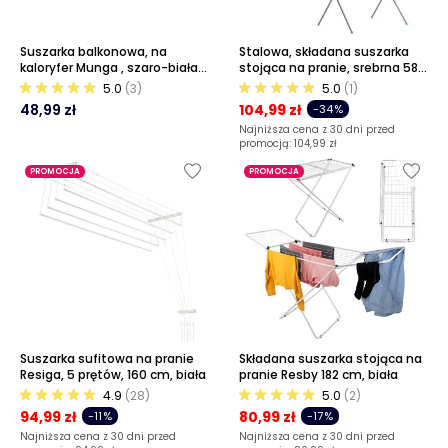
Suszarka balkonowa, na
Stalowa, składana suszarka
kaloryfer Munga , szaro-biała,
stojąca na pranie, srebrna 58
63 cm
cm
5.0
(3)
5.0
(1)
48,99 zł
104,99 zł
-34%
Najniższa cena z 30 dni przed
promocją:
104,99 zł
PROMOCJA
PROMOCJA
Suszarka sufitowa na pranie
Składana suszarka stojąca na
Resiga, 5 prętów, 160 cm, biała
pranie Resby 182 cm, biała
4.9
(28)
5.0
(2)
94,99 zł
80,99 zł
-11%
-17%
Najniższa cena z 30 dni przed
Najniższa cena z 30 dni przed