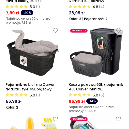
Ravi, 4 kolory, 20 szt.
Dominik 10L, beżowy
5.0
(1)
4.8
(4)
7,99 zł
28,99 zł
-20%
Najniższa cena z 30 dni przed
Kolor: 3 | Pojemność: 2
promocją:
7,99 zł
PROMOCJA
Pojemnik na bieliznę Curver
Kosz z pokrywą 60L + pojemnik
Natural Style 45L brązowy
40L Curver Infinity
ciemnoszary
5.0
(1)
5.0
(5)
56,99 zł
85,99 zł
-14%
Kolor: 2
Najniższa cena z 30 dni przed
promocją:
85,99 zł
PROMOCJA