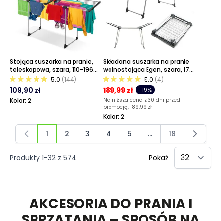
Stojąca suszarka na pranie,
Składana suszarka na pranie
teleskopowa, szara, 110-196
wolnostojąca Egen, szara, 170
cm
cm
5.0
(144)
5.0
(4)
109,90 zł
189,99 zł
-19%
Kolor: 2
Najniższa cena z 30 dni przed
promocją:
189,99 zł
Kolor: 2
1
2
3
4
5
...
18
Aktualnie czytasz stronę
Strona
Strona
Strona
Strona
Strona
Produkty
1
-
32
z
574
Pokaż
AKCESORIA DO PRANIA I
SPRZĄTANIA – SPOSÓB NA