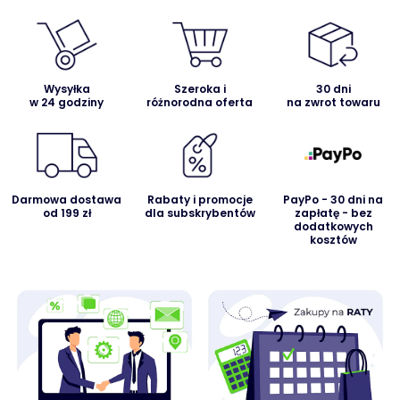
Wysyłka
Szeroka i
30 dni
w 24 godziny
różnorodna oferta
na zwrot towaru
Darmowa dostawa
Rabaty i promocje
PayPo - 30 dni na
od 199 zł
dla subskrybentów
zapłatę - bez
dodatkowych
kosztów