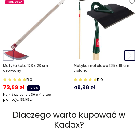
PROMOCJA
Motyka kuta 123 x 23 cm,
Motyka metalowa 125 x 16 cm,
czerwony
zielona
5.0
5.0
73,99
zł
49,98
zł
-26%
Najniższa cena z 30 dni przed
promocją:
99.99
zł
Dlaczego warto kupować w
Kadax?