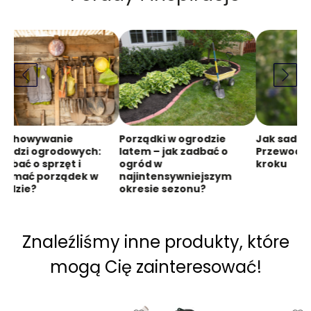
zechowywanie
Porządki w ogrodzie
Jak sadzić
rzędzi ogrodowych:
latem – jak zadbać o
Przewodni
 dbać o sprzęt i
ogród w
kroku
rzymać porządek w
najintensywniejszym
rodzie?
okresie sezonu?
Znaleźliśmy inne produkty, które
mogą Cię zainteresować!