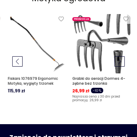
PROMOCJA
Fiskars 1076979 Ergonomic
Grabki do aeracji Dormes 4-
Motyka, wygięty trzonek
zębne bez trzonka
115,99 zł
26,99 zł
-10%
Najniższa cena z 30 dni przed
promocją:
26,99 zł