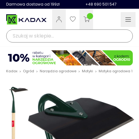
Darmowa dostawa od 199zł
+48 690 501 547
Kadax
Ogród
Narzędzia ogrodowe
Motyki
Motyka ogrodowa 124 
>
>
>
>