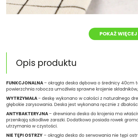
POKAŻ WIĘCEJ 
Opis produktu
FUNKCJONALNA
– okrągła deska dębowa o średnicy 40cm to
powierzchnia robocza umożliwia sprawne krojenie składników, 
WYTRZYMAŁA
- deskę wykonano w całości z naturalnego dre
głębokie zarysowania. Deska jest wykonana ręcznie z dbałością
ANTYBAKTERYJNA
– drewniana deska do krojenia ma właści
przenikają szkodliwe zarazki. Dodatkowo posiada rowek gromad
utrzymania w czystości.
NIE TĘPI OSTRZY
– okrągła deska do serwowania nie tępi ostr