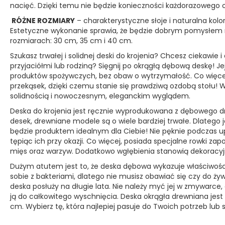
nacięć. Dzięki temu nie będzie konieczności każdorazowego o
RÓŻNE ROZMIARY
– charakterystyczne słoje i naturalna kol
Estetyczne wykonanie sprawia, że będzie dobrym pomysłem n
rozmiarach: 30 cm, 35 cm i 40 cm.
Szukasz trwałej i solidnej deski do krojenia? Chcesz ciekawi
przyjaciółmi lub rodziną? Sięgnij po okrągłą dębową deskę! Je
produktów spożywczych, bez obaw o wytrzymałość. Co więce
przekąsek, dzięki czemu stanie się prawdziwą ozdobą stołu!
solidnością i nowoczesnym, eleganckim wyglądem.
Deska do krojenia jest ręcznie wyprodukowana z dębowego d
desek, drewniane modele są o wiele bardziej trwałe. Dlatego j
będzie produktem idealnym dla Ciebie! Nie pęknie podczas u
tępiąc ich przy okazji. Co więcej, posiada specjalne rowki 
mięs oraz warzyw. Dodatkowo wgłębienia stanowią dekoracyj
Dużym atutem jest to, że deska dębowa wykazuje właściwości 
sobie z bakteriami, dlatego nie musisz obawiać się czy do żyw
deska posłuży na długie lata. Nie należy myć jej w zmywarce
ją do całkowitego wyschnięcia. Deska okrągła drewniana jes
cm. Wybierz tę, która najlepiej pasuje do Twoich potrzeb lu