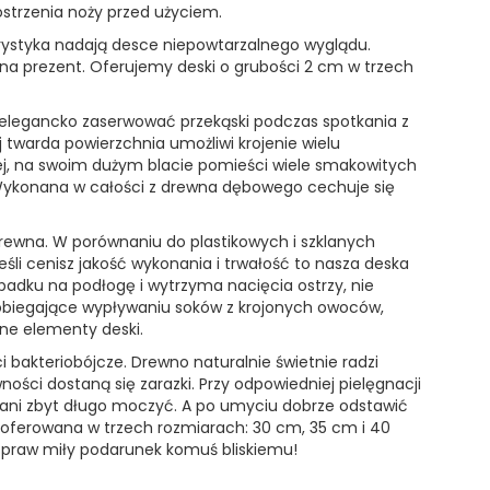
strzenia noży przed użyciem.
orystyka nadają desce niepowtarzalnego wyglądu.
a prezent. Oferujemy deski o grubości 2 cm w trzech
e i elegancko zaserwować przekąski podczas spotkania z
j twarda powierzchnia umożliwi krojenie wielu
j, na swoim dużym blacie pomieści wiele smakowitych
 Wykonana w całości z drewna dębowego cechuje się
rewna. W porównaniu do plastikowych i szklanych
eśli cenisz jakość wykonania i trwałość to nasza deska
padku na podłogę i wytrzyma nacięcia ostrzy, nie
zapobiegające wypływaniu soków z krojonych owoców,
ne elementy deski.
bakteriobójcze. Drewno naturalnie świetnie radzi
ności dostaną się zarazki. Przy odpowiedniej pielęgnacji
, ani zbyt długo moczyć. A po umyciu dobrze odstawić
t oferowana w trzech rozmiarach: 30 cm, 35 cm i 40
b spraw miły podarunek komuś bliskiemu!