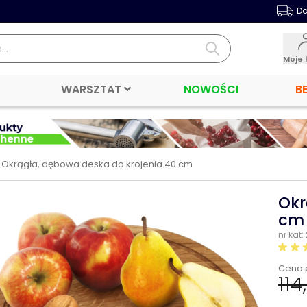
Da
Moje 
WARSZTAT
NOWOŚCI
B
Okrągła, dębowa deska do krojenia 40 cm
Okr
cm
nr kat:
Cena 
114