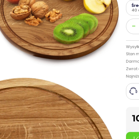
Śr
40
Ilość
-
Wysyłk
Stan 
Darmo
Zwrot 
Najniż