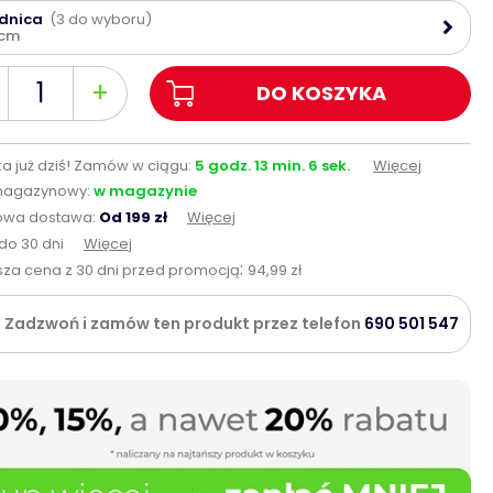
ednica
(3 do wyboru)
 cm
+
DO KOSZYKA
a już dziś!
Zamów w ciągu:
5
godz.
13
min.
4
sek.
Więcej
magazynowy:
w magazynie
wa dostawa:
Od 199 zł
Więcej
do 30 dni
Więcej
:
sza cena z 30 dni przed promocją
94,99 zł
Zadzwoń i zamów ten produkt przez telefon
690 501 547