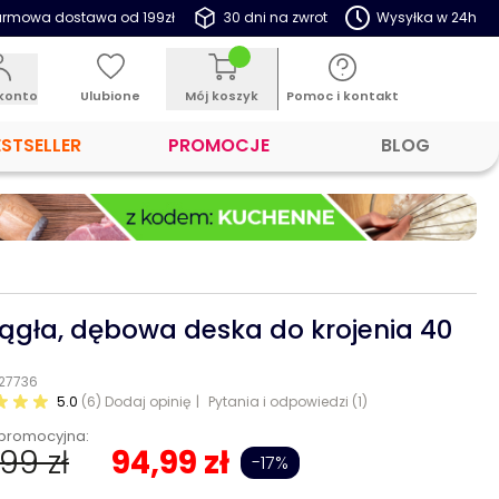
rmowa dostawa od 199zł
30 dni na zwrot
Wysyłka w 24h
konto
Ulubione
Mój koszyk
Pomoc i kontakt
ESTSELLER
PROMOCJE
BLOG
ągła, dębowa deska do krojenia 40
 27736
5.0
(6)
Dodaj opinię
Pytania i odpowiedzi (1)
promocyjna:
,99 zł
94,99 zł
-17%