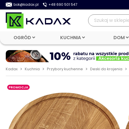
bok@kadax.pl
+48 690 501 547
OGRÓD
KUCHNIA
DOM
>
>
>
>
Kadax
Kuchnia
Przybory kuchenne
Deski do krojenia
PROMOCJA