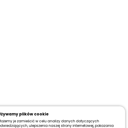
do 30 dni
Więcej
:
sza cena z 30 dni przed promocją
9,99 zł
Zadzwoń i zamów ten produkt przez telefon
690 501 547
Używamy plików cookie
ożemy je zamieścić w celu analizy danych dotyczących
dwiedzających, ulepszenia naszej strony internetowej, pokazania