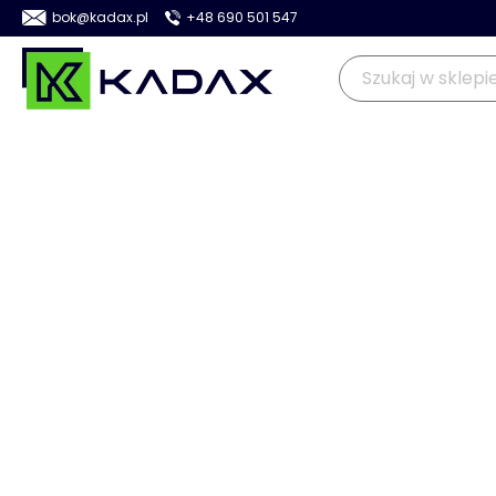
bok@kadax.pl
+48 690 501 547
OGRÓD
KUCHNIA
DOM
>
>
>
Kadax
Dom
Pranie i sprzątanie
Spinacze i klamerki do p
PROMOCJA