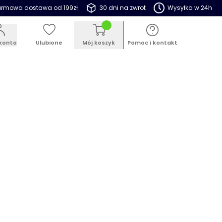
rmowa dostawa od 199zł
30 dni na zwrot
Wysyłka w 24h
konto
Ulubione
Mój koszyk
Pomoc i kontakt
ESTSELLER
PROMOCJE
BLOG
stikowe klamerki do bielizny Ravi
a, 4 kolory, 10 szt.
 146334
5.0
(5)
Dodaj opinię
promocyjna:
9 zł
8,99 zł
magazynowy:
brak w magazynie
wa dostawa:
Od 199 zł
Więcej