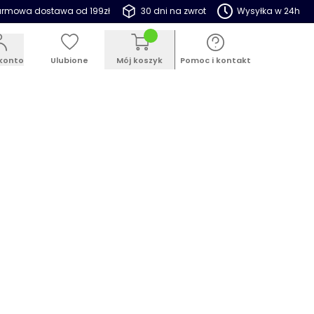
rmowa dostawa od 199zł
30 dni na zwrot
Wysyłka w 24h
konto
Ulubione
Mój koszyk
Pomoc i kontakt
ESTSELLER
PROMOCJE
BLOG
uszka anatomiczna Glabo 40 cm,
ła
 133733
en produkt jako pierwszy
99 zł
ór
(3 do wyboru)
Długość
(2 do wyboru)
ła
40 cm