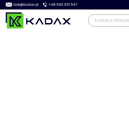
bok@kadax.pl
+48 690 501 547
OGRÓD
KUCHNIA
DOM
>
>
>
>
Kadax
Dom
Wyposażenie domu
Poduszki i koce
Pod