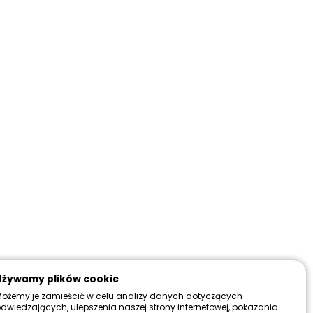
magazynowy:
brak w magazynie
wa dostawa:
Od 199 zł
Więcej
do 30 dni
Więcej
Zadzwoń i zamów ten produkt przez telefon
690 501 547
Używamy plików cookie
ożemy je zamieścić w celu analizy danych dotyczących
dwiedzających, ulepszenia naszej strony internetowej, pokazania