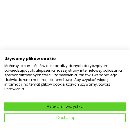
Używamy plików cookie
Możemy je zamieścić w celu analizy danych dotyczących
odwiedzających, ulepszenia naszej strony internetowej, pokazania
Wiadro malarskie Carda 12L,
spersonalizowanych treści i zapewnienia Państwu wspaniałego
doświadczenia na stronie internetowej. Aby uzyskać więcej
niebieskie
informacji na temat plików cookie, których używamy, otwórz
ustawienia.
nr kat: 125769
5.0
(1) Dodaj opinię
Akceptuj wszystko
Cena promocyjna:
Dostosuj
21,99 zł
15,99 zł
-27%