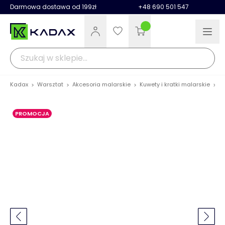
Darmowa dostawa od 199zł
+48 690 501 547
Kadax
Warsztat
Akcesoria malarskie
Kuwety i kratki malarskie
Wi
>
>
>
>
PROMOCJA