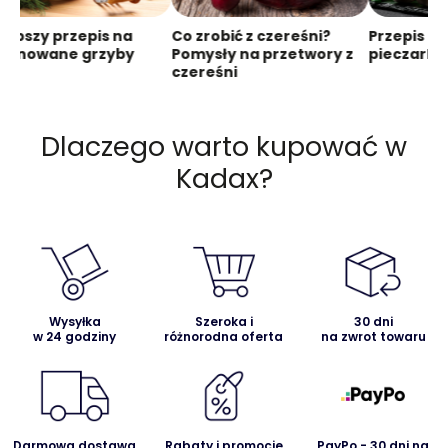
lepszy przepis na
Co zrobić z czereśni?
Przepis n
rynowane grzyby
Pomysły na przetwory z
pieczarki
czereśni
Dlaczego warto kupować w
Kadax?
Wysyłka
Szeroka i
30 dni
w 24 godziny
różnorodna oferta
na zwrot towaru
Darmowa dostawa
Rabaty i promocje
PayPo - 30 dni na