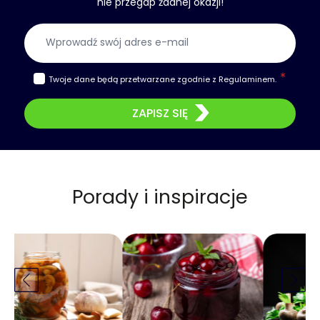
nie przegap żadnej okazji!
Adres e-mail
Twoje dane będą przetwarzane zgodnie z
Regulaminem
.
ZAPISZ SIĘ
Porady i inspiracje