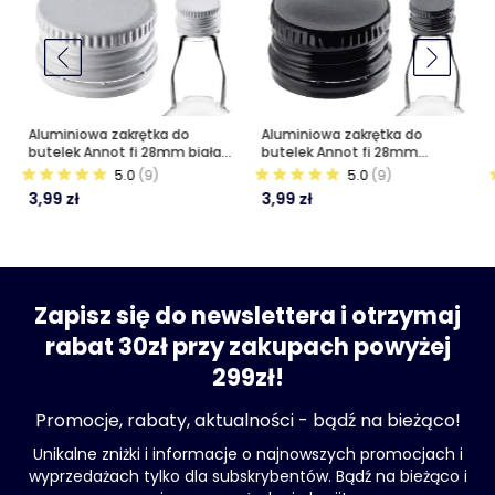
Aluminiowa zakrętka do
Aluminiowa zakrętka do
butelek Annot fi 28mm biała
butelek Annot fi 28mm
10 szt.
czarna 10 szt.
5.0
(9)
5.0
(9)
3,99 zł
3,99 zł
Zapisz się do newslettera i otrzymaj
rabat 30zł przy zakupach powyżej
299zł!
Promocje, rabaty, aktualności - bądź na bieżąco!
Unikalne zniżki i informacje o najnowszych promocjach i
wyprzedażach tylko dla subskrybentów. Bądź na bieżąco i