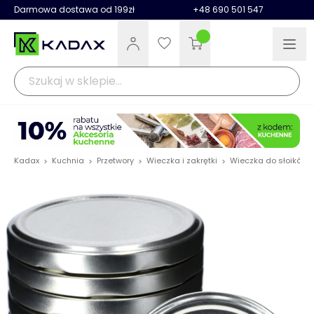
Darmowa dostawa od 199zł
+48 690 501 547
Kadax
Kuchnia
Przetwory
Wieczka i zakrętki
Wieczka do słoików
>
>
>
>