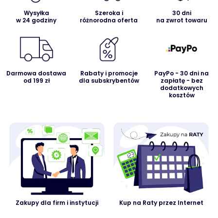
Wysyłka
Szeroka i
30 dni
w 24 godziny
różnorodna oferta
na zwrot towaru
Darmowa dostawa
Rabaty i promocje
PayPo - 30 dni na
od 199 zł
dla subskrybentów
zapłatę - bez
dodatkowych
kosztów
Zakupy dla firm i instytucji
Kup na Raty przez Internet