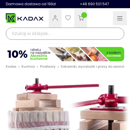
Darmowa dostawa od 199zł
+48 690 501 547
Kadax
Kuchnia
Przetwory
Sokowniki, wyciskarki i prasy do owoców
>
>
>
>