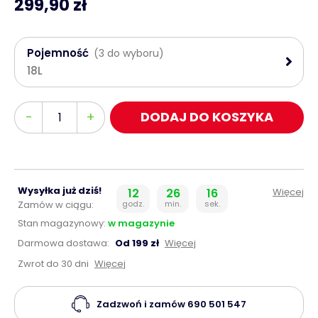
299,90 zł
Pojemność
(3 do wyboru)
18L
Ilość
-
+
DODAJ DO KOSZYKA
Wysyłka już dziś!
12
26
15
Więcej
Zamów w ciągu:
godz.
min.
sek.
Stan magazynowy:
w magazynie
Darmowa dostawa:
Od 199 zł
Więcej
Zwrot do 30 dni
Więcej
Zadzwoń i zamów
690 501 547