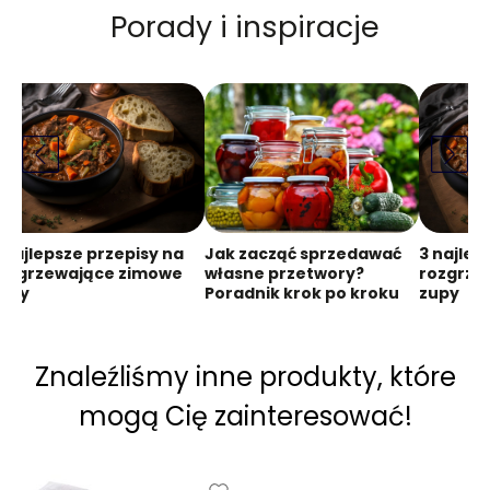
Porady i inspiracje
 najlepsze przepisy na
Jak zacząć sprzedawać
3 najlep
ozgrzewające zimowe
własne przetwory?
rozgrze
upy
Poradnik krok po kroku
zupy
Znaleźliśmy inne produkty, które
mogą Cię zainteresować!