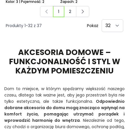
Kolor: 3 | Pojemność: 2
Zapach: 2
1
2
Aktualnie czytasz stronę
Strona
Produkty
1
-
32
z
37
Pokaż
AKCESORIA DOMOWE –
FUNKCJONALNOŚĆ I STYL W
KAŻDYM POMIESZCZENIU
Dom to miejsce, w którym spędzamy większość naszego
czasu, dlatego tak ważne jest, aby jego przestrzeń była nie
tylko estetyczna, ale także funkcjonalna.
Odpowiednio
dobrane akcesoria do domu mogą znacząco wpłynąć na
komfort życia, pomagając utrzymać porządek i
wprowadzić harmonię do wnętrza
. Niezależnie od tego,
czy chodzi o organizację biura domowego, ochronę podłóg,