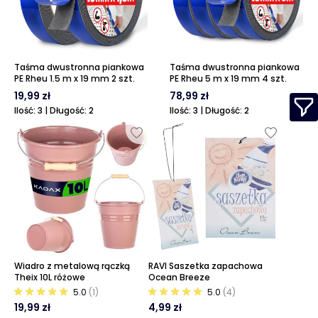
Taśma dwustronna piankowa
Taśma dwustronna piankowa
PE Rheu 1.5 m x 19 mm 2 szt.
PE Rheu 5 m x 19 mm 4 szt.
19,99 zł
78,99 zł
Ilość: 3 | Długość: 2
Ilość: 3 | Długość: 2
Wiadro z metalową rączką
RAVI Saszetka zapachowa
Theix 10L różowe
Ocean Breeze
5.0
(1)
5.0
(4)
19,99 zł
4,99 zł