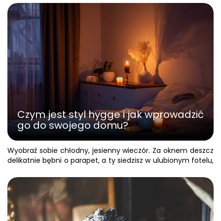
Czym jest styl hygge i jak wprowadzić
go do swojego domu?
Wyobraź sobie chłodny, jesienny wieczór. Za oknem deszcz
CZYTAJ DALEJ
delikatnie bębni o parapet, a ty siedzisz w ulubionym fotelu,
otulony miękkim kocem. W dłoniach trzymasz kubek
parującej herbaty, a jedynym źródłem światła jest niewielka
lampka i migoczący płomień świecy. Czujesz absolutny
spokój, bezpieczeństwo i błogość. To właśnie jest
kwintesencja hygge. Choć to słowo od kilku lat robi
zawrotną karierę na całym świecie, to nie jest tylko