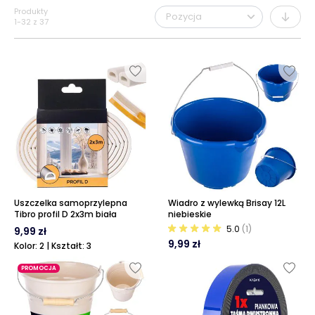
Produkty
1
-
32
z
37
Uszczelka samoprzylepna
Wiadro z wylewką Brisay 12L
Tibro profil D 2x3m biała
niebieskie
5.0
(1)
9,99 zł
9,99 zł
Kolor: 2 | Kształt: 3
PROMOCJA