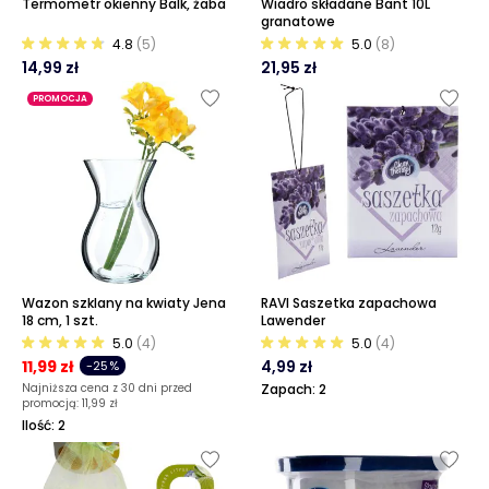
Termometr okienny Balk, żaba
Wiadro składane Bant 10L
granatowe
4.8
(5)
5.0
(8)
14,99 zł
21,95 zł
PROMOCJA
Wazon szklany na kwiaty Jena
RAVI Saszetka zapachowa
18 cm, 1 szt.
Lawender
5.0
(4)
5.0
(4)
11,99 zł
4,99 zł
-25%
Najniższa cena z 30 dni przed
Zapach: 2
promocją:
11,99 zł
Ilość: 2