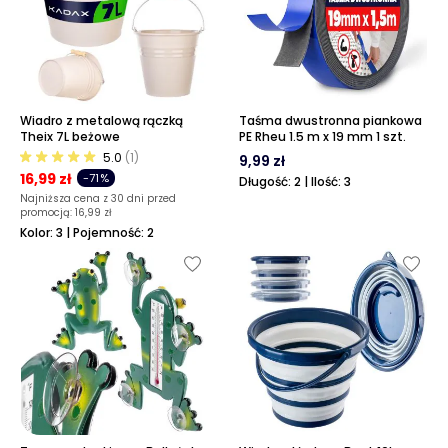
Wiadro z metalową rączką
Taśma dwustronna piankowa
Theix 7L beżowe
PE Rheu 1.5 m x 19 mm 1 szt.
5.0
(1)
9,99 zł
16,99 zł
-71%
Długość: 2 | Ilość: 3
Najniższa cena z 30 dni przed
promocją:
16,99 zł
Kolor: 3 | Pojemność: 2