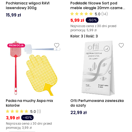
Pochłaniacz wilgoci RAVI
Podkładki filcowe Sort pod
lawendowy 300g
meble okrągłe 20mm czarne
zestaw 44 sztuk
5.0
(14)
15,99 zł
5,99 zł
-50%
Najniższa cena z 30 dni przed
promocją:
5,99 zł
Kolor: 3 | Ilość: 3
PROMOCJA
Packa na muchy Aspa mix
Ofti Perfumowana zawieszka
kolorów
do szafy
5.0
(1)
22,99 zł
3,99 zł
-43%
Najniższa cena z 30 dni przed
promocją:
3,99 zł