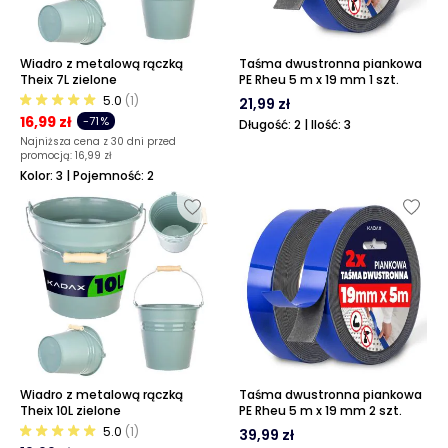
Wiadro z metalową rączką
Taśma dwustronna piankowa
Theix 7L zielone
PE Rheu 5 m x 19 mm 1 szt.
5.0
(1)
21,99 zł
16,99 zł
-71%
Długość: 2 | Ilość: 3
Najniższa cena z 30 dni przed
promocją:
16,99 zł
Kolor: 3 | Pojemność: 2
Wiadro z metalową rączką
Taśma dwustronna piankowa
Theix 10L zielone
PE Rheu 5 m x 19 mm 2 szt.
5.0
(1)
39,99 zł