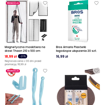
PROMOCJA
Magnetyczna moskitiera na
Bros Amaris Plasterki
drzwi Thaon 210 x 100 cm
łagodzące ukąszenia 20 szt.
18,99 zł
16,99 zł
-21%
Najniższa cena z 30 dni przed
promocją:
18,99 zł
PROMOCJA