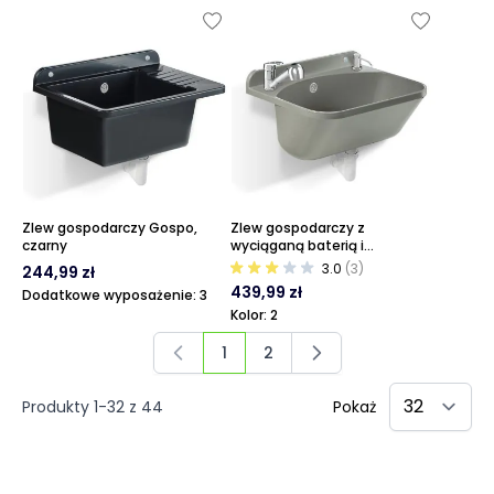
Zlew gospodarczy Gospo,
Zlew gospodarczy z
czarny
wyciąganą baterią i
dozownikiem Gospo Eko, szary
3.0
(3)
244,99 zł
439,99 zł
Dodatkowe wyposażenie: 3
Kolor: 2
1
2
Aktualnie czytasz stronę
Strona
Produkty
1
-
32
z
44
Pokaż