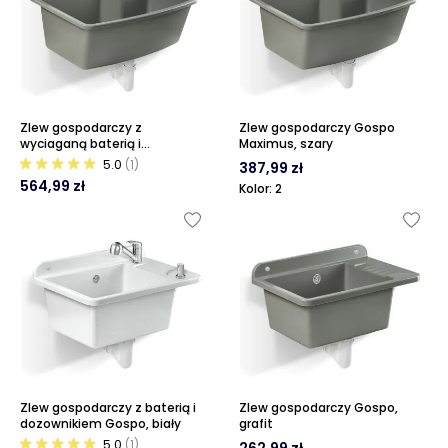
Zlew gospodarczy z
Zlew gospodarczy Gospo
wyciaganą baterią i
Maximus, szary
dozownikiem Gospo Maximus,
5.0
(1)
387,99 zł
szary
564,99 zł
Kolor: 2
Zlew gospodarczy z baterią i
Zlew gospodarczy Gospo,
dozownikiem Gospo, biały
grafit
5.0
(1)