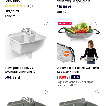
Ferro, biały
obrotową Gospo, grafit
5.0
(1)
316,99 zł
319,99 zł
Kolor: 2
Kolor: 2
PROMOCJA
Zlew gospodarczy z
Stalowe sitko do zlewu Remo
wyciąganą baterią i
32.5 x 25 x 11 cm
dozownikiem Gospo Maximus,
564,99 zł
28,99 zł
-15%
biały
Najniższa cena z 30 dni przed
promocją:
28,99 zł