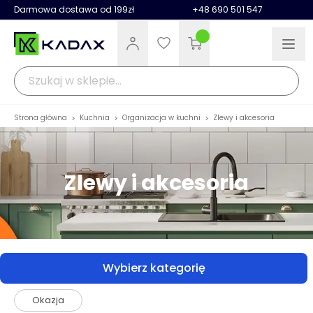
Darmowa dostawa od 199zł
+48 690 501 547
Strona główna
>
Kuchnia
>
Organizacja w kuchni
>
Zlewy i akcesoria
Zlewy i akcesoria
Wybierz kategorię
Przejdź do listy produktów
Okazja