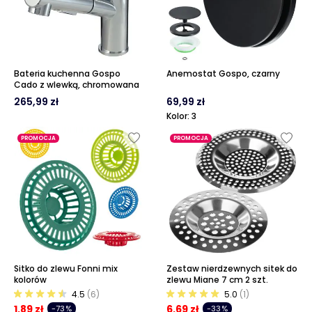
Bateria kuchenna Gospo
Anemostat Gospo, czarny
Cado z wlewką, chromowana
265,99 zł
69,99 zł
Kolor: 3
PROMOCJA
PROMOCJA
Sitko do zlewu Fonni mix
Zestaw nierdzewnych sitek do
kolorów
zlewu Miane 7 cm 2 szt.
4.5
(6)
5.0
(1)
1,89 zł
6,69 zł
-73%
-33%