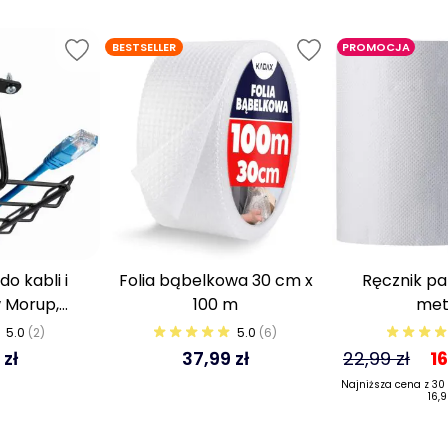
BESTSELLER
PROMOCJA
o kabli i
Folia bąbelkowa 30 cm x
Ręcznik pa
 Morup,
100 m
met
 blat 72cm
5.0
(2)
5.0
(6)
 zł
37,99 zł
22,99 zł
16
Najniższa cena z 30
16,9