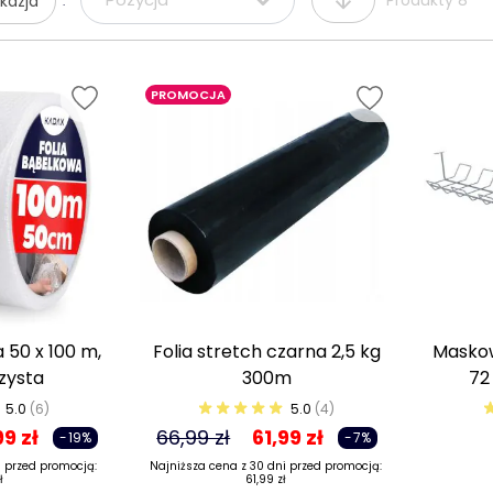
kazja
Sortuj wg
PROMOCJA
 50 x 100 m,
Folia stretch czarna 2,5 kg
Maskow
zysta
300m
72
5.0
(6)
5.0
(4)
99 zł
66,99 zł
61,99 zł
-19%
-7%
i przed promocją:
Najniższa cena z 30 dni przed promocją:
ł
61,99 zł