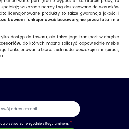
. I choć warto pamiętać o wygodzie i komforcie pracy, to
óre spełniają wskazane normy i są dostosowane do warunków
dto licencjonowane produkty to także gwarancja jakości i
e bowiem funkcjonować bezawaryjnie przez lata i nie
tylko dostęp do towaru, ale także jego transport w obrębie
kcesoriów,
do których można zaliczyć odpowiednie meble
o funkcjonowania biura. Jeśli nadal poszukujesz inspiracji,
nu.
ędą przetwarzane zgodnie z
Regulaminem
.