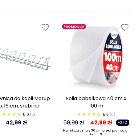
PROMOCJA
nica do kabli Morup
Folia bąbelkowa 40 cm x
 x 16 cm, srebrna
100 m
5.0
(2)
5.0
(6)
42,99 zł
58,99 zł
42,99 zł
-27%
Najniższa cena z 30 dni przed promocją:
42,99 zł