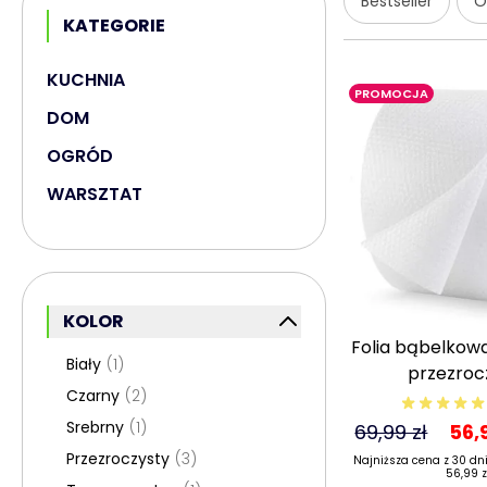
Bestseller
O
KATEGORIE
KUCHNIA
PROMOCJA
DOM
OGRÓD
WARSZTAT
Przejdź do listy produktów
KOLOR
FILTR
Folia bąbelkowa
Biały
(1)
przezroc
Czarny
(2)
Srebrny
(1)
69,99 zł
56,
Przezroczysty
(3)
Najniższa cena z 30 dn
56,99 z