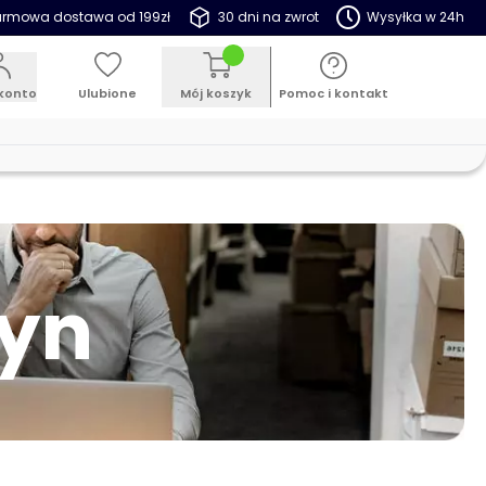
rmowa dostawa od 199zł
30 dni na zwrot
Wysyłka w 24h
konto
Ulubione
Mój koszyk
Pomoc i kontakt
zyn