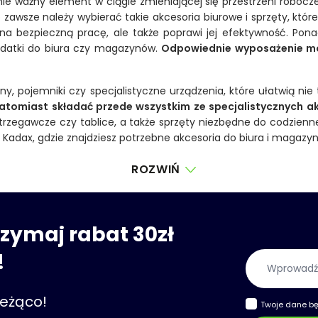
ważny element w ciągle zmieniającej się przestrzeni roboczej
 zawsze należy wybierać takie akcesoria biurowe i sprzęty, kt
na bezpieczną pracę, ale także poprawi jej efektywność. Pona
dodatki do biura czy magazynów.
Odpowiednie wyposażenie moż
 pojemniki czy specjalistyczne urządzenia, które ułatwią nie 
atomiast składać przede wszystkim ze specjalistycznych a
strzegawcze czy tablice, a także sprzęty niezbędne do codzienneg
e Kadax, gdzie znajdziesz potrzebne akcesoria do biura i magazy
ROZWIŃ
trzymaj rabat 30zł
!
Adres e-mail
ieżąco!
Twoje dane b