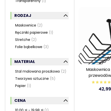
Transparentny
(1)
RODZAJ
FILTR
Maskownice
(2)
Ręczniki papierowe
(1)
Stretche
(2)
Folie bąbelkowe
(3)
MATERIAŁ
FILTR
Maskownica d
Stal malowana proszkowo
(2)
przewodów
Tworzywo sztuczne
(5)
organizer pod
Papier
(1)
42,99
CENA
FILTR
10,00 zł - 19,98 zł
(1)