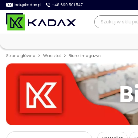
bok@kadax.pl
+48 690 501 547
>
>
Strona główna
Warsztat
Biuro i magazyn
B
Przejdź do listy