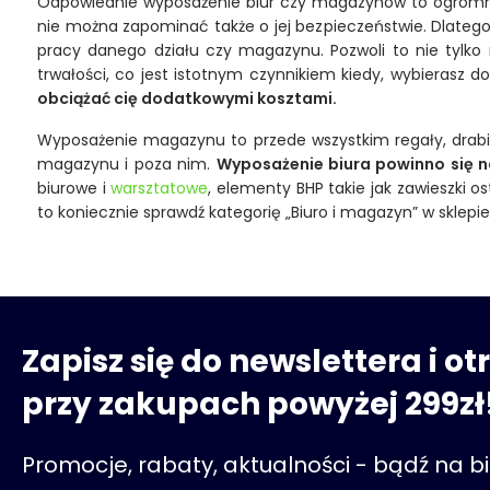
Odpowiednie wyposażenie biur czy magazynów to ogromnie 
nie można zapominać także o jej bezpieczeństwie. Dlatego
pracy danego działu czy magazynu. Pozwoli to nie tylko 
trwałości, co jest istotnym czynnikiem kiedy, wybierasz 
obciążać cię dodatkowymi kosztami.
Wyposażenie magazynu to przede wszystkim regały, drabiny,
magazynu i poza nim.
Wyposażenie biura powinno się n
biurowe i
warsztatowe
, elementy BHP takie jak zawieszki o
to koniecznie sprawdź kategorię „Biuro i magazyn” w sklepi
Zapisz się do newslettera i o
przy zakupach powyżej 299zł
Promocje, rabaty, aktualności - bądź na b