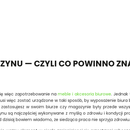
AZYNU — CZYLI CO POWINNO ZN
 się więc zapotrzebowanie na
meble i akcesoria biurowe
. Jednak 
usi więc zostać urządzone w taki sposób, by wyposażenie biura 
óre zastosujesz w swoim biurze czy magazynie były przede wsz
u są najczęściej wykonywane z myślą o zdrowiu i kondycji praco
 od dzisiaj bowiem wiadomo, że siedząca praca nie sprzyja zdrowiu