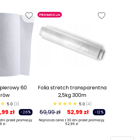
PROMOCJA
pierowy 60
Folia stretch transparentna
rów
2,5kg 300m
5.0
(3)
5.0
(4)
,99 zł
59,99 zł
52,99 zł
-26%
-12%
 dni przed promocją:
Najniższa cena z 30 dni przed promocją:
9 zł
52,99 zł