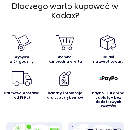
Dlaczego warto kupować w
Kadax?
Wysyłka
Szeroka i
30 dni
w 24 godziny
różnorodna oferta
na zwrot towaru
Darmowa dostawa
Rabaty i promocje
PayPo - 30 dni na
od 199 zł
dla subskrybentów
zapłatę - bez
dodatkowych
kosztów