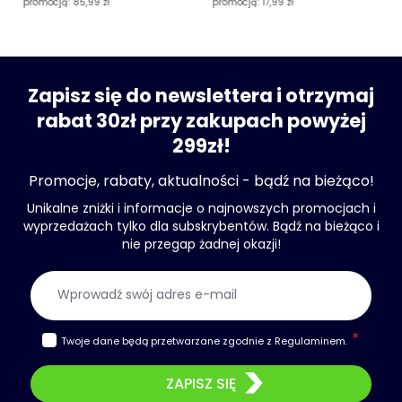
promocją:
85,99 zł
promocją:
17,99 zł
Zapisz się do newslettera i otrzymaj
rabat 30zł przy zakupach powyżej
299zł!
Promocje, rabaty, aktualności - bądź na bieżąco!
Unikalne zniżki i informacje o najnowszych promocjach i
wyprzedażach tylko dla subskrybentów. Bądź na bieżąco i
nie przegap żadnej okazji!
Adres e-mail
Twoje dane będą przetwarzane zgodnie z
Regulaminem
.
ZAPISZ SIĘ