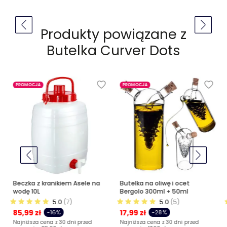
Produkty powiązane z
Butelka Curver Dots
PROMOCJA
PROMOCJA
Beczka z kranikiem Asele na
Butelka na oliwę i ocet
wodę 10L
Bergolo 300ml + 50ml
5.0
(7)
5.0
(5)
85,99 zł
17,99 zł
-16%
-28%
Najniższa cena z 30 dni przed
Najniższa cena z 30 dni przed