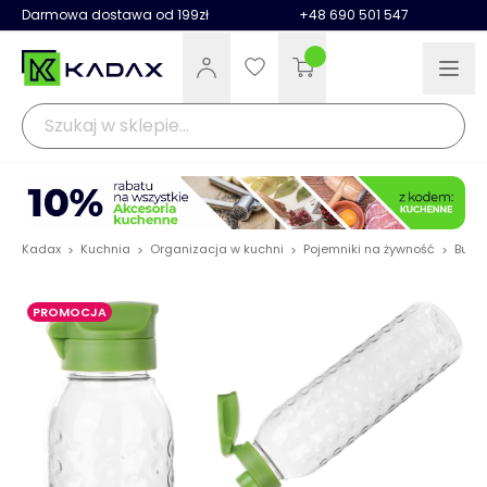
Darmowa dostawa od 199zł
+48 690 501 547
Kadax
Kuchnia
Organizacja w kuchni
Pojemniki na żywność
Butel
>
>
>
>
PROMOCJA