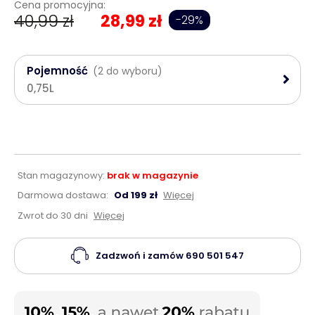
Cena promocyjna:
40,99 zł
28,99 zł
-29%
Pojemność
(2 do wyboru)
0,75L
Stan magazynowy:
brak w magazynie
Darmowa dostawa:
Od 199 zł
Więcej
Zwrot do 30 dni
Więcej
Zadzwoń i zamów
690 501 547