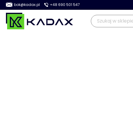
bok@kadax.pl
+48 690 501 547
OGRÓD
KUCHNIA
DOM
>
>
>
>
Kadax
Ogród
Doniczki i kwietniki
Donice
Donice plas
PROMOCJA