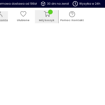
rmowa dostawa od 199zł
30 dni na zwrot
Wysyłka w 24h
konto
Ulubione
Mój koszyk
Pomoc i kontakt
ESTSELLER
PROMOCJE
BLOG
ica na kwiaty Sori 23 cm, jasny
ry
 134599
5.0
(49)
Dodaj opinię
Pytania i odpowiedzi (4)
promocyjna:
99 zł
18,99 zł
or
(5 do wyboru)
Rozmiar
(8 do wyboru)
ny szary
23 cm