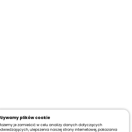
magazynowy:
brak w magazynie
wa dostawa:
Od 199 zł
Więcej
Używamy plików cookie
ożemy je zamieścić w celu analizy danych dotyczących
dwiedzających, ulepszenia naszej strony internetowej, pokazania