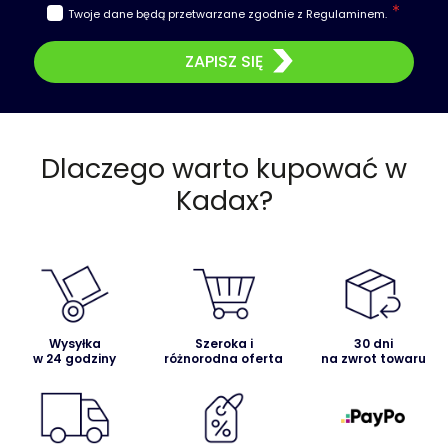
Twoje dane będą przetwarzane zgodnie z
Regulaminem
.
ZAPISZ SIĘ
Dlaczego warto kupować w
Kadax?
Wysyłka
Szeroka i
30 dni
w 24 godziny
różnorodna oferta
na zwrot towaru