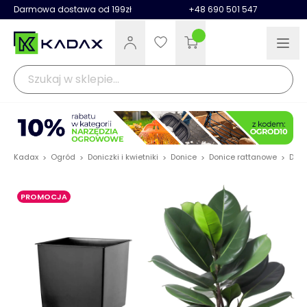
Darmowa dostawa od 199zł
+48 690 501 547
Kadax
Ogród
Doniczki i kwietniki
Donice
Donice rattanowe
Doni
>
>
>
>
>
PROMOCJA