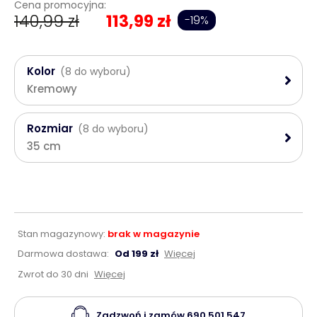
Cena promocyjna:
140,99 zł
113,99 zł
-19%
Kolor
(8 do wyboru)
Kremowy
Rozmiar
(8 do wyboru)
35 cm
Stan magazynowy:
brak w magazynie
Darmowa dostawa:
Od 199 zł
Więcej
Zwrot do 30 dni
Więcej
Zadzwoń i zamów
690 501 547