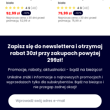
biała
biała
4.9
(48)
4.9
(48)
52,99 zł
75,99 zł
-10%
-10%
Najniższa cena z 30 dni przed
Najniższa cena z 30 dni przed
promocją:
52,99 zł
promocją:
75,99 zł
Zapisz się do newslettera i otrzymaj
rabat 30zł przy zakupach powyżej
299zł!
Promocje, rabaty, aktualności - bądź na bieżąco!
Unikalne zniżki i informacje o najnowszych promocjach i
wyprzedażach tylko dla subskrybentów. Bądź na bieżąco i
nie przegap żadnej okazji!
Adres e-mail