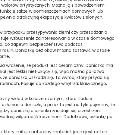
 i walorów artystycznych. Można ją z powodzeniem
oją funkcję także w pomieszczeniach domowych lub
apewnia atrakcyjną ekspozycję kwiatów zielonych,
a w przypadku przesypywania ziemi czy przesadzania
antuje wzbudzenie zainteresowania w czasie domowego
nana, co zapewni bezpieczeństwo podczas
oślin. Doniczkę bez obaw można zostawić w czasie
orne.
a wrażenie, że produkt jest ceramiczny. Doniczka ma
kuł jest lekki i nietłukący się, więc można go łatwo
że doniczka uszkodzi się. To wyrób, który przyda się
roślinach. Pasuje do każdego wnętrza: klasycznego,
rzny wkład w kolorze czarnym, która nadaje
słaniania doniczki, a przez to jest na tyle pojemny, że
ędzy doniczką a osłonką znajduje się przestrzeń,
wiednią wilgotność korzeniom. Dodatkowo, osłonkę po
 który imituje naturalny materiał, jakim jest rattan.