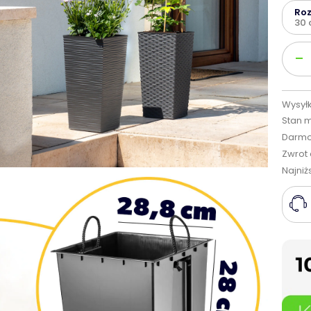
Ro
30
Ilość
-
Wysyłk
Stan 
Darmo
Zwrot 
Najniż