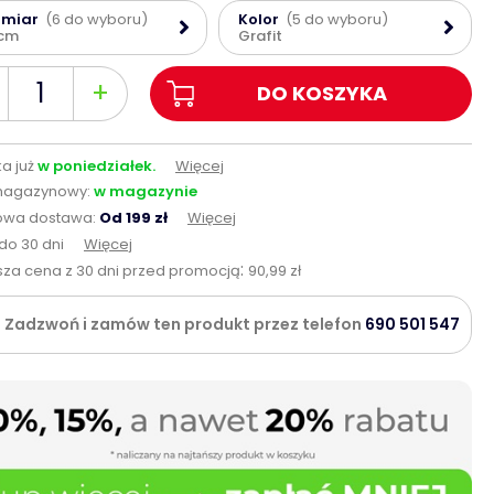
zmiar
(6 do wyboru)
Kolor
(5 do wyboru)
 cm
Grafit
+
DO KOSZYKA
a już
w poniedziałek.
Więcej
magazynowy:
w magazynie
wa dostawa:
Od 199 zł
Więcej
do 30 dni
Więcej
:
sza cena z 30 dni przed promocją
90,99 zł
Zadzwoń i zamów ten produkt przez telefon
690 501 547