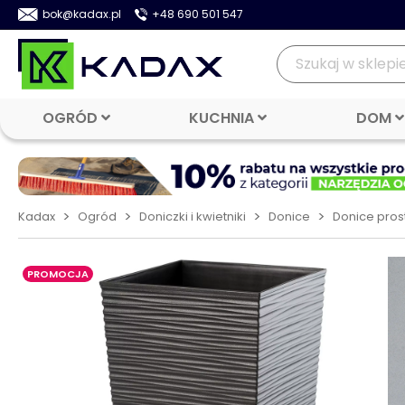
bok@kadax.pl
+48 690 501 547
OGRÓD
KUCHNIA
DOM
>
>
>
>
Kadax
Ogród
Doniczki i kwietniki
Donice
Donice pros
PROMOCJA