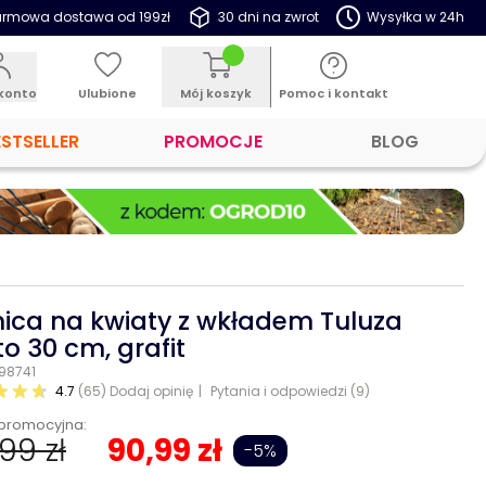
rmowa dostawa od 199zł
30 dni na zwrot
Wysyłka w 24h
konto
Ulubione
Mój koszyk
Pomoc i kontakt
ESTSELLER
PROMOCJE
BLOG
ica na kwiaty z wkładem Tuluza
to 30 cm, grafit
 98741
4.7
(65)
Dodaj opinię
Pytania i odpowiedzi (9)
promocyjna:
99 zł
90,99 zł
-5%