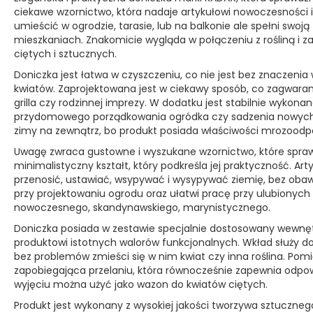
ciekawe wzornictwo, która nadaje artykułowi nowoczesności
umieścić w ogrodzie, tarasie, lub na balkonie ale spełni sw
mieszkaniach. Znakomicie wygląda w połączeniu z rośliną i z
ciętych i sztucznych.
Doniczka jest łatwa w czyszczeniu, co nie jest bez znaczeni
kwiatów. Zaprojektowana jest w ciekawy sposób, co zagwar
grilla czy rodzinnej imprezy. W dodatku jest stabilnie wyko
przydomowego porządkowania ogródka czy sadzenia nowych r
zimy na zewnątrz, bo produkt posiada właściwości mrozoodp
Uwagę zwraca gustowne i wyszukane wzornictwo, które sprawi
minimalistyczny kształt, który podkreśla jej praktyczność. Arty
przenosić, ustawiać, wsypywać i wysypywać ziemię, bez obaw, 
przy projektowaniu ogrodu oraz ułatwi pracę przy ulubionych 
nowoczesnego, skandynawskiego, marynistycznego.
Doniczka posiada w zestawie specjalnie dostosowany wewnęt
produktowi istotnych walorów funkcjonalnych. Wkład służy do o
bez problemów zmieści się w nim kwiat czy inna roślina. Pomi
zapobiegająca przelaniu, która równocześnie zapewnia odpo
wyjęciu można użyć jako wazon do kwiatów ciętych.
Produkt jest wykonany z wysokiej jakości tworzywa sztucznego,