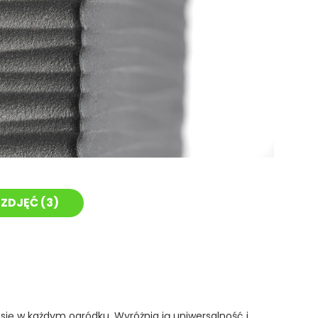
ZDJĘĆ (
3
)
 się w każdym ogródku. Wyróżnia ją uniwersalność i