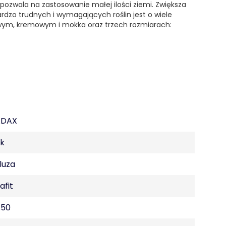
pozwala na zastosowanie małej ilości ziemi. Zwiększa
rdzo trudnych i wymagających roślin jest o wiele
towym, kremowym i mokka oraz trzech rozmiarach:
ADAX
k
luza
afit
.50