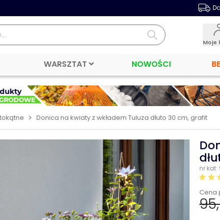
Da
Moje 
WARSZTAT
NOWOŚCI
B
>
tokątne
Donica na kwiaty z wkładem Tuluza dłuto 30 cm, grafit
Don
dłu
nr kat:
Cena 
95,