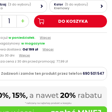
dzaj
(3 do wyboru)
Kolor
(5 do wyboru)
to
Kremowy
+
DO KOSZYKA
a już
w poniedziałek.
Więcej
magazynowy:
w magazynie
wa dostawa:
Od 199 zł
Więcej
do 30 dni
Więcej
:
sza cena z 30 dni przed promocją
77,99 zł
Zadzwoń i zamów ten produkt przez telefon
690 501 547