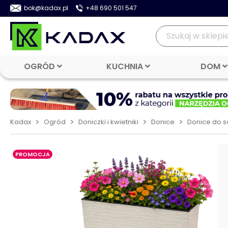
bok@kadax.pl
+48 690 501 547
OGRÓD
KUCHNIA
DOM
>
>
>
>
Kadax
Ogród
Doniczki i kwietniki
Donice
Donice do s
PROMOCJA