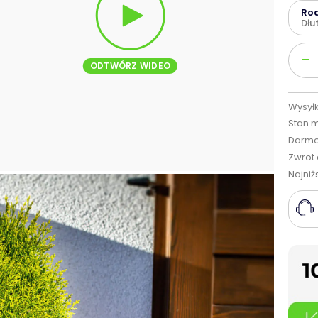
Ro
Dłu
Ilość
-
ODTWÓRZ WIDEO
Wysyłk
Stan 
Darmo
Zwrot 
Najniż