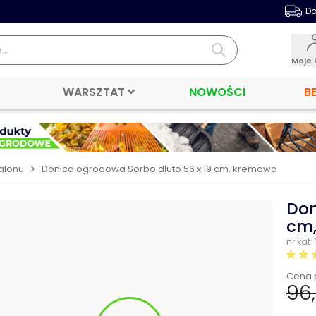
Da
Moje 
WARSZTAT
NOWOŚCI
B
>
alonu
Donica ogrodowa Sorbo dłuto 56 x 19 cm, kremowa
Don
cm
nr kat:
Cena 
96,