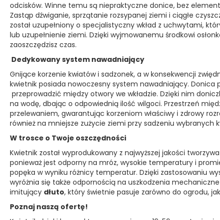
odcisków. Winne temu są niepraktyczne donice, bez elementów
Zastąp dźwiganie, sprzątanie rozsypanej ziemi i ciągłe czysz
został uzupełniony o specjalistyczny wkład z uchwytami, któ
lub uzupełnienie ziemi. Dzięki wyjmowanemu środkowi osłonk
zaoszczędzisz czas.
Dedykowany system nawadniający
Gnijące korzenie kwiatów i sadzonek, a w konsekwencji zwiędn
kwietnik posiada nowoczesny system nawadniający. Donica p
przeprowadzić między otwory we wkładzie. Dzięki nim donic
na wodę, dbając o odpowiednią ilość wilgoci. Przestrzeń mię
przelewaniem, gwarantując korzeniom właściwy i zdrowy rozr
również na mniejsze zużycie ziemi przy sadzeniu wybranych kw
W trosce o Twoje oszczędności
Kwietnik został wyprodukowany z najwyższej jakości tworzyw
ponieważ jest odporny na mróz, wysokie temperatury i promie
popęka w wyniku różnicy temperatur. Dzięki zastosowaniu wy
wyróżnia się także odpornością na uszkodzenia mechaniczne
imitujący
dłuto
, który świetnie pasuje zarówno do ogrodu, jak
Poznaj naszą ofertę!