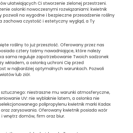
 ułatwiających Ci stworzenie zielonej przestrzeni.
czenie osłonki nowoczesnymi rozwiązaniami: kwietnik
ry pozwoli na wygodne i bezpieczne przesadzenie rośliny
a zachowa czystość i estetyczny wygląd, a Ty
ięte rośliny to już przeszłość. Oferowany przez nas
osiada cztery taśmy nawadniające, które należy
zka sama reguluje zapotrzebowanie Twoich sadzonek
dzy wkładem, a osłonką uchroni Cię przed
ost w najbardziej optymalnych warunkach. Pozwoli
iatów lub ziół.
a sztucznego: niestraszne mu warunki atmosferyczne,
niowanie UV: nie wyblaknie latem, a osłonka nie
selekcjonowanego polipropylenu kwietnik marki Kadax
 oraz zarysowania. Oferowany kwietnik posiada wzór
 i wnętrz domów, firm oraz biur.