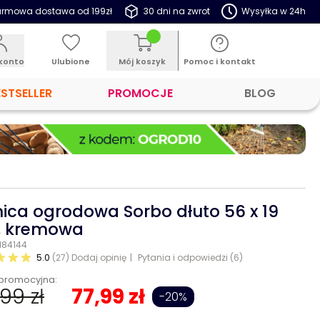
rmowa dostawa od 199zł
30 dni na zwrot
Wysyłka w 24h
konto
Ulubione
Mój koszyk
Pomoc i kontakt
ESTSELLER
PROMOCJE
BLOG
ica ogrodowa Sorbo dłuto 56 x 19
, kremowa
 184144
5.0
(27)
Dodaj opinię
Pytania i odpowiedzi (6)
promocyjna:
99 zł
77,99 zł
-20%