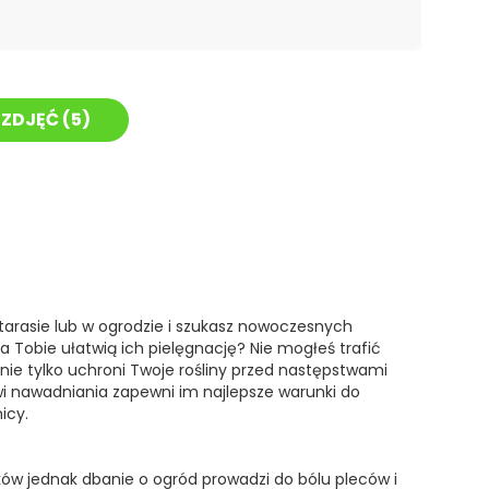
ZDJĘĆ (
5
)
tarasie lub w ogrodzie i szukasz nowoczesnych
a Tobie ułatwią ich pielęgnację? Nie mogłeś trafić
, nie tylko uchroni Twoje rośliny przed następstwami
i nawadniania zapewni im najlepsze warunki do
icy.
ków jednak dbanie o ogród prowadzi do bólu pleców i