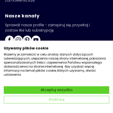
Zamówienia B2B
Nasze kanały
Sprawdź nasze profile - zainspiruj się, przywitaj i
zostaw like lub subskrypcję
Używamy plików cookie
Możemy je zamieścić w celu analizy danych dotyczących
odwiedzających, ulepszenia naszej strony internetowej, pokazania
spersonalizowanych treści i zapewnienia Państwu wspaniałego
doświadczenia na stronie internetowej. Aby uzyskać więcej
informacji na temat plików cookie, których używamy, otwórz
ustawienia.
Copyright © 2026
Kadax
Akceptuj wszystko
Realizacja:
Network
|
Wdrożenia Magento
Dostosuj