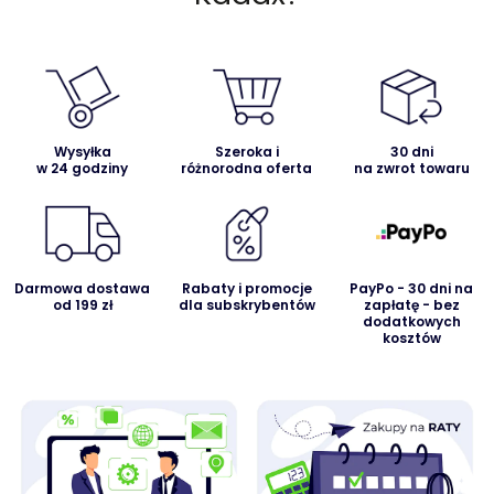
Wysyłka
Szeroka i
30 dni
w 24 godziny
różnorodna oferta
na zwrot towaru
Darmowa dostawa
Rabaty i promocje
PayPo - 30 dni na
od 199 zł
dla subskrybentów
zapłatę - bez
dodatkowych
kosztów