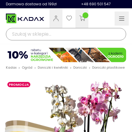
Darmowa dostawa od 199zł
+48 690 501 547
Kadax
Ogród
Doniczki i kwietniki
Doniczki
Doniczki plastikowe
D
>
>
>
>
>
PROMOCJA