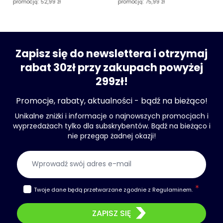
promocją:
52,99 zł
promocją:
75,99 zł
Zapisz się do newslettera i otrzymaj
rabat 30zł przy zakupach powyżej
299zł!
Promocje, rabaty, aktualności - bądź na bieżąco!
Unikalne zniżki i informacje o najnowszych promocjach i
wyprzedażach tylko dla subskrybentów. Bądź na bieżąco i
nie przegap żadnej okazji!
Adres e-mail
Twoje dane będą przetwarzane zgodnie z
Regulaminem
.
ZAPISZ SIĘ