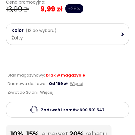
Cena promocyjna:
13,99 zł
9,99 zł
-29%
Kolor
(12 do wyboru)
Żółty
Stan magazynowy:
brak w magazynie
Darmowa dostawa:
Od 199 zł
Więcej
Zwrot do 30 dni
Więcej
Zadzwoń i zamów
690 501 547