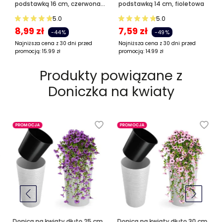
podstawką 16 cm, czerwona
podstawką 14 cm, fioletowa
gładka
5.0
5.0
8,99
zł
7,59
zł
-44%
-49%
Najniższa cena z 30 dni przed
Najniższa cena z 30 dni przed
promocją:
15.99
zł
promocją:
14.99
zł
Produkty powiązane z
Doniczka na kwiaty
PROMOCJA
PROMOCJA
Donica na kwiaty dłuto 25 cm,
Donica na kwiaty dłuto 30 cm,