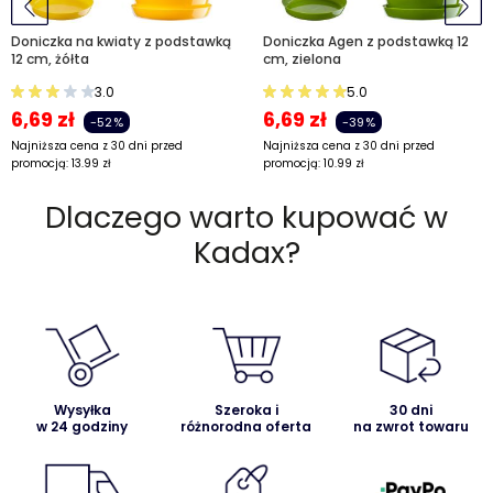
Doniczka na kwiaty z podstawką
Doniczka Agen z podstawką 12
12 cm, żółta
cm, zielona
3.0
5.0
6,69
zł
6,69
zł
-52%
-39%
Najniższa cena z 30 dni przed
Najniższa cena z 30 dni przed
promocją:
13.99
zł
promocją:
10.99
zł
Dlaczego warto kupować w
Kadax?
Wysyłka
Szeroka i
30 dni
w 24 godziny
różnorodna oferta
na zwrot towaru