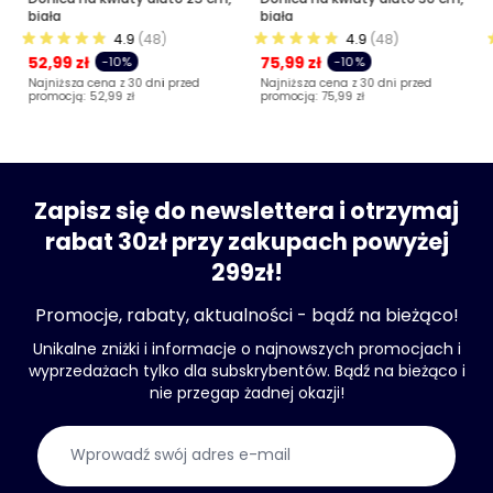
biała
biała
4.9
(48)
4.9
(48)
52,99 zł
75,99 zł
-10%
-10%
Najniższa cena z 30 dni przed
Najniższa cena z 30 dni przed
promocją:
52,99 zł
promocją:
75,99 zł
Zapisz się do newslettera i otrzymaj
rabat 30zł przy zakupach powyżej
299zł!
Promocje, rabaty, aktualności - bądź na bieżąco!
Unikalne zniżki i informacje o najnowszych promocjach i
wyprzedażach tylko dla subskrybentów. Bądź na bieżąco i
nie przegap żadnej okazji!
Adres e-mail