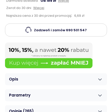
Darmowa dostawa:
Od 199 zł
Więcej
Zwrot do 30 dni
Więcej
:
Najniższa cena z 30 dni przed promocją
6,69 zł
Zadzwoń i zamów
690 501 547
Opis
Parametry
Opinie
(265)