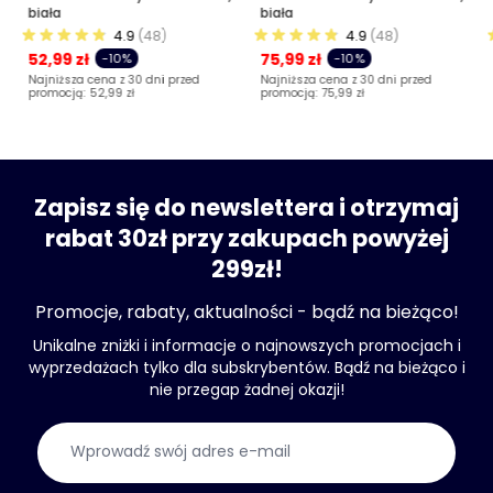
biała
biała
4.9
(48)
4.9
(48)
52,99 zł
75,99 zł
-10%
-10%
Najniższa cena z 30 dni przed
Najniższa cena z 30 dni przed
promocją:
52,99 zł
promocją:
75,99 zł
Zapisz się do newslettera i otrzymaj
rabat 30zł przy zakupach powyżej
299zł!
Promocje, rabaty, aktualności - bądź na bieżąco!
Unikalne zniżki i informacje o najnowszych promocjach i
wyprzedażach tylko dla subskrybentów. Bądź na bieżąco i
nie przegap żadnej okazji!
Adres e-mail