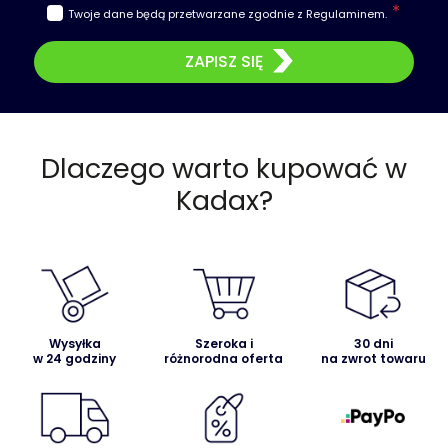
Twoje dane będą przetwarzane zgodnie z
Regulaminem
.
ZAPISZ SIĘ
Dlaczego warto kupować w
Kadax?
Wysyłka
Szeroka i
30 dni
w 24 godziny
różnorodna oferta
na zwrot towaru