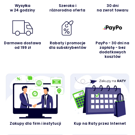
Wysyłka
Szeroka i
30 dni
w 24 godziny
różnorodna oferta
na zwrot towaru
Darmowa dostawa
Rabaty i promocje
PayPo - 30 dni na
od 199 zł
dla subskrybentów
zapłatę - bez
dodatkowych
kosztów
Zakupy dla firm i instytucji
Kup na Raty przez Internet