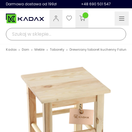
Darmowa dostawa od 199zł
+48 690 501 547
Kadax
Dom
Meble
Taborety
Drewniany taboret kuchenny Falun 44
>
>
>
>