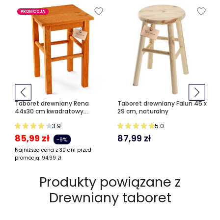
PROMOCJA
Taboret drewniany Rena
Taboret drewniany Falun 45 x
44x30 cm kwadratowy
29 cm, naturalny
pomarańczowy
3.9
5.0
85,99
zł
87,99
zł
-9%
Najniższa cena z 30 dni przed
promocją:
94.99
zł
Produkty powiązane z
Drewniany taboret