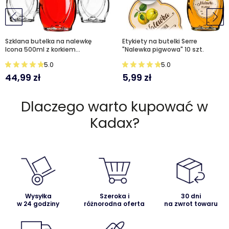
Szklana butelka na nalewkę
Etykiety na butelki Serre
Icona 500ml z korkiem
"Nalewka pigwowa" 10 szt.
syntetycznym 10 szt.
5.0
5.0
44,99
zł
5,99
zł
Dlaczego warto kupować w
Kadax?
Wysyłka
Szeroka i
30 dni
w 24 godziny
różnorodna oferta
na zwrot towaru