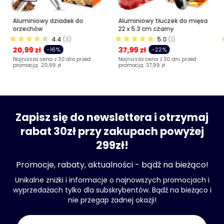
Aluminiowy dziadek do
Aluminiowy tłuczek do mięsa
orzechów
22 x 5.3 cm czarny
4.4
(3)
5.0
(1)
20,99 zł
37,99 zł
-16%
-22%
Najniższa cena z 30 dni przed
Najniższa cena z 30 dni przed
promocją:
20,99 zł
promocją:
37,99 zł
Zapisz się do newslettera i otrzymaj
rabat 30zł przy zakupach powyżej
299zł!
Promocje, rabaty, aktualności - bądź na bieżąco!
Unikalne zniżki i informacje o najnowszych promocjach i
wyprzedażach tylko dla subskrybentów. Bądź na bieżąco i
nie przegap żadnej okazji!
Adres e-mail