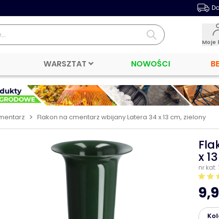
Da
Moje 
WARSZTAT
NOWOŚCI
B
>
cmentarz
Flakon na cmentarz wbijany Latera 34 x 13 cm, zielony
Fla
x 1
nr kat:
9,9
Kol