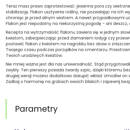
Teraz masz prawo zaprotestować: jesienna pora czy wietrzne 
stabilizację. Flakon usztywnia rośliny, nie pozwalając na ich 
chroniąc je przed silnym wiatrem. A nawet przypadkowymi ud
Flakon jest niepodatny na niekorzystną pogodę - ani deszcz,
Recepta na wytrzymałość flakonu zawiera się w jednym słow
kwiatom, zabezpieczając przed złamaniem łodygi czy przew
postawić flakon z kwiatem na nagrobku bez obaw o zniszczen
Twojego czasu podczas porządków na cmentarzu. Przestrzenn
Twoich urodziwych kwiatów.
Nie mniej ważna jest dla nas uniwersalność. Stąd przygotowali
zwykły. Ten pierwszy posiada twardy szpic, dzięki któremu b
drugiej wersji możesz dodatkowo dokupić wkład. Umożliwi on w
Zadbaj o harmonię na grobach swoich bliskich i zapewnij be
Parametry