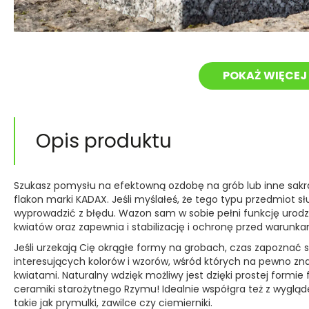
POKAŻ WIĘCEJ 
Opis produktu
Szukasz pomysłu na efektowną ozdobę na grób lub inne sakra
flakon marki KADAX. Jeśli myślałeś, że tego typu przedmiot s
wyprowadzić z błędu. Wazon sam w sobie pełni funkcję urodzi
kwiatów oraz zapewnia i stabilizację i ochronę przed warun
Jeśli urzekają Cię okrągłe formy na grobach, czas zapoznać
interesujących kolorów i wzorów, wśród których na pewno znaj
kwiatami. Naturalny wdzięk możliwy jest dzięki prostej formi
ceramiki starożytnego Rzymu! Idealnie współgra też z wyglą
takie jak prymulki, zawilce czy ciemierniki.