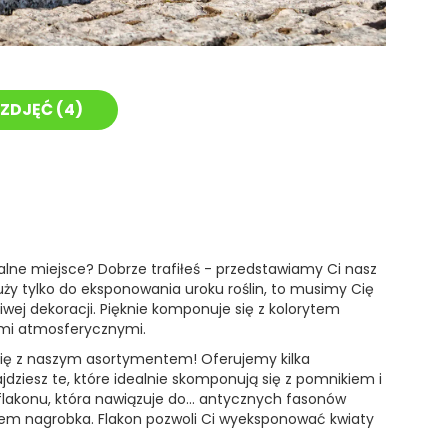
ZDJĘĆ (
4
)
lne miejsce? Dobrze trafiłeś - przedstawiamy Ci nasz
łuży tylko do eksponowania uroku roślin, to musimy Cię
wej dekoracji. Pięknie komponuje się z kolorytem
kami atmosferycznymi.
 się z naszym asortymentem! Oferujemy kilka
dziesz te, które idealnie skomponują się z pomnikiem i
e flakonu, która nawiązuje do… antycznych fasonów
dem nagrobka. Flakon pozwoli Ci wyeksponować kwiaty