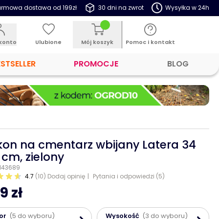
rmowa dostawa od 199zł
30 dni na zwrot
Wysyłka w 24h
konto
Ulubione
Mój koszyk
Pomoc i kontakt
ESTSELLER
PROMOCJE
BLOG
kon na cmentarz wbijany Latera 34
3 cm, zielony
 143689
4.7
(10)
Dodaj opinię
Pytania i odpowiedzi (5)
9 zł
or
(5 do wyboru)
Wysokość
(3 do wyboru)