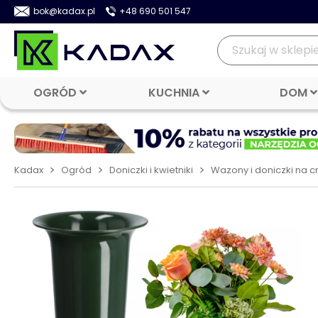
bok@kadax.pl
+48 690 501 547
OGRÓD
KUCHNIA
DOM
>
>
>
Kadax
Ogród
Doniczki i kwietniki
Wazony i doniczki na 