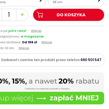
lony
35 cm
+
DO KOSZYKA
a już
jutro rano!
Więcej
magazynowy:
w magazynie
wa dostawa:
Od 199 zł
Więcej
do 30 dni
Więcej
Zadzwoń i zamów ten produkt przez telefon
690 501 547