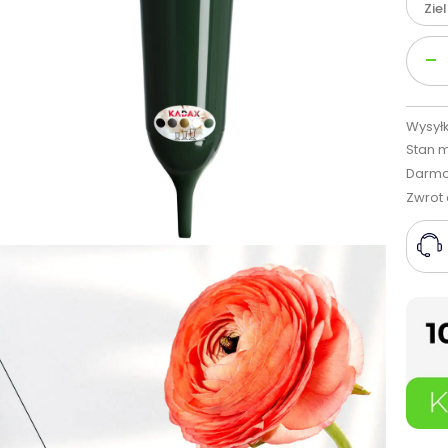
Zie
Ilość
-
Wysyłk
Stan 
Darmo
Zwrot 