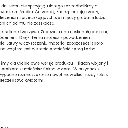
dni temu nie sprzyjają. Dlatego też zadbaliśmy o
wywianie ze środka. Co więcej, zabezpieczają kwiaty,
erzeniami przeciskających się między grobami ludzi.
 ani chłód mu nie zaszkodzą.
ie: solidne tworzywo. Zapewnia ono doskonałą ochronę
róceniem. Dzięki temu możesz z powodzeniem
ie. Łatwy w czyszczeniu materiał zaoszczędzi sporo
e wnętrze jest w stanie pomieścić sporą liczbę
śmy dla Ciebie dwie wersje produktu – flakon wbijany i
ez problemu umieścisz flakon w ziemi. W przypadku
ygodne rozmieszczenie nawet niewielkiej liczby roślin.
zpieczeństwo kwiatom!