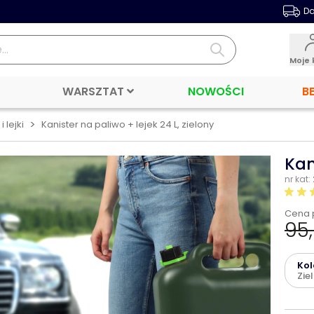
Da
Moje 
WARSZTAT
NOWOŚCI
B
>
i lejki
Kanister na paliwo + lejek 24 L, zielony
Kan
nr kat:
Cena 
95,
Kol
Zie