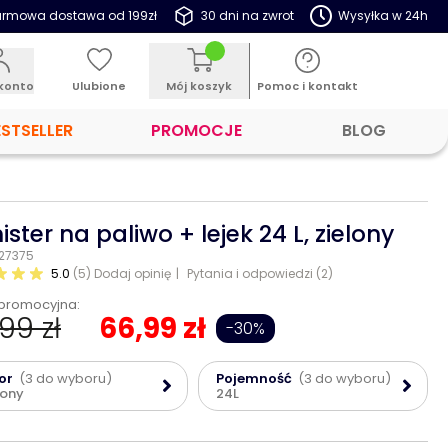
rmowa dostawa od 199zł
30 dni na zwrot
Wysyłka w 24h
konto
Ulubione
Mój koszyk
Pomoc i kontakt
ESTSELLER
PROMOCJE
BLOG
ister na paliwo + lejek 24 L, zielony
 27375
5.0
(5)
Dodaj opinię
Pytania i odpowiedzi (2)
promocyjna:
99 zł
66,99 zł
-30%
or
(3 do wyboru)
Pojemność
(3 do wyboru)
lony
24L