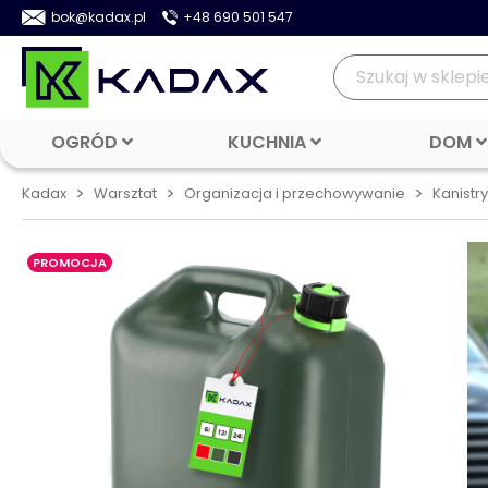
bok@kadax.pl
+48 690 501 547
OGRÓD
KUCHNIA
DOM
>
>
>
Kadax
Warsztat
Organizacja i przechowywanie
Kanistry 
PROMOCJA