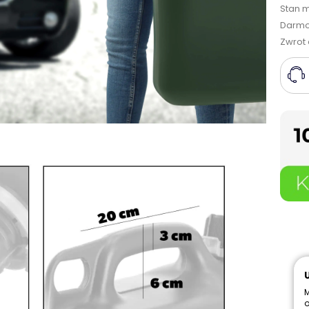
Stan 
Darmo
Zwrot 
M
o