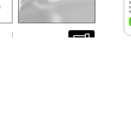
s
d
n