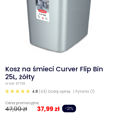
Kosz na śmieci Curver Flip Bin
25L, żółty
nr kat: 97736
4.8
(43) Dodaj opinię
Pytania
(1)
Cena promocyjna:
47,99 zł
37,99 zł
-21%