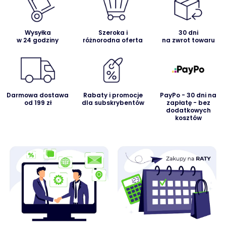
Wysyłka
Szeroka i
30 dni
w 24 godziny
różnorodna oferta
na zwrot towaru
Darmowa dostawa
Rabaty i promocje
PayPo - 30 dni na
od 199 zł
dla subskrybentów
zapłatę - bez
dodatkowych
kosztów