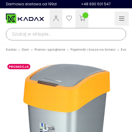
Darmowa dostawa od 199zł
+48 690 501 547
Kadax
Dom
Pranie i sprzątanie
Pojemniki i kosze na śmieci
Kosz na
>
>
>
>
PROMOCJA