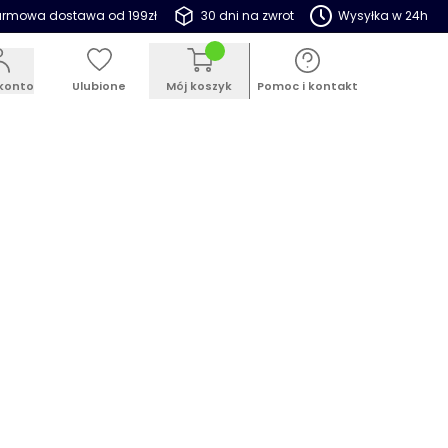
rmowa dostawa od 199zł
30 dni na zwrot
Wysyłka w 24h
konto
Ulubione
Mój koszyk
Pomoc i kontakt
ESTSELLER
PROMOCJE
BLOG
z na śmieci Curver Flip Bin 45L
rno-zielony
 48100
en produkt jako pierwszy
99 zł
jemność
(3 do wyboru)
Kolor
(3 do wyboru)
Czarno-zielony