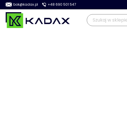
bok@kadax.pl
+48 690 501 547
OGRÓD
KUCHNIA
DOM
>
>
>
Kadax
Dom
Pranie i sprzątanie
Pojemniki i kosze na śmi