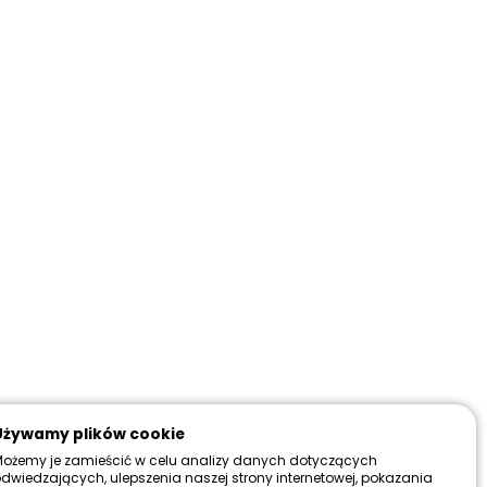
+
DO KOSZYKA
a już
Więcej
magazynowy:
w magazynie
wa dostawa:
Od 199 zł
Więcej
do 30 dni
Więcej
Używamy plików cookie
ożemy je zamieścić w celu analizy danych dotyczących
dwiedzających, ulepszenia naszej strony internetowej, pokazania