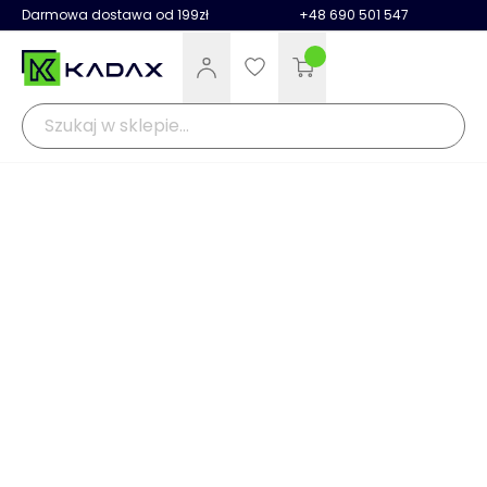
Darmowa dostawa od 199zł
+48 690 501 547
Kadax
Warsztat
Organizacja i przechowywanie
Kuwety warsztatow
>
>
>
Opis
Parametry
Opinie
Pytania i odpowiedzi