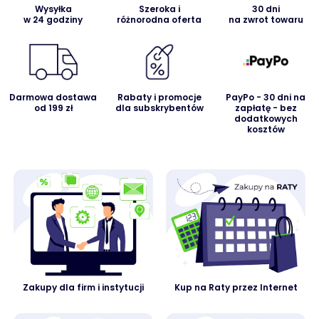
Wysyłka
Szeroka i
30 dni
w 24 godziny
różnorodna oferta
na zwrot towaru
Darmowa dostawa
Rabaty i promocje
PayPo - 30 dni na
od 199 zł
dla subskrybentów
zapłatę - bez
dodatkowych
kosztów
Zakupy dla firm i instytucji
Kup na Raty przez Internet