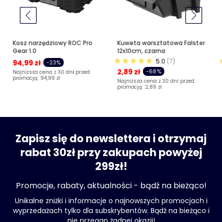
Kosz narzędziowy ROC Pro
Kuweta warsztatowa Falster
Gear 1.0
12x10cm, czarna
5.0
(7)
94,99 zł
-23%
2,89 zł
-68%
Najniższa cena z 30 dni przed
promocją:
94,99 zł
Najniższa cena z 30 dni przed
promocją:
2,89 zł
Zapisz się do newslettera i otrzymaj
rabat 30zł przy zakupach powyżej
299zł!
Promocje, rabaty, aktualności - bądź na bieżąco!
Unikalne zniżki i informacje o najnowszych promocjach i
wyprzedażach tylko dla subskrybentów. Bądź na bieżąco i
nie przegap żadnej okazji!