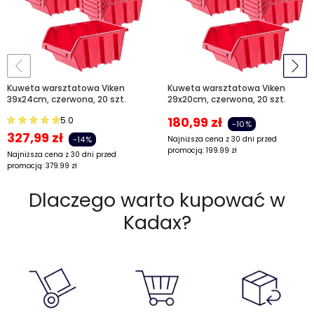
Kuweta warsztatowa Viken
Kuweta warsztatowa Viken
39x24cm, czerwona, 20 szt.
29x20cm, czerwona, 20 szt.
180,99
zł
5.0
-10%
327,99
zł
-14%
Najniższa cena z 30 dni przed
promocją:
199.99
zł
Najniższa cena z 30 dni przed
promocją:
379.99
zł
Dlaczego warto kupować w
Kadax?