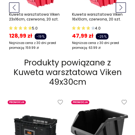
Kuweta warsztatowa Viken
Kuweta warsztatowa Viken
23x16cm, czerwona, 20 szt.
16x10cm, czerwona, 20 szt.
5.0
4.0
128,99
zł
47,99
zł
-19%
-25%
Najniższa cena z 30 dni przed
Najniższa cena z 30 dni przed
promocją:
159.99
zł
promocją:
63.99
zł
Produkty powiązane z
Kuweta warsztatowa Viken
49x30cm
PROMOCJA
PROMOCJA