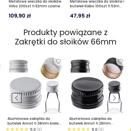
Metalowe wieczka do słoików
Metalowe wieczka do słoików i
Virbo 200szt fi 82mm czarne
butelek Kalbo 100szt fi 53mm
czarne
109,90
zł
47,95
zł
Produkty powiązane z
Zakrętki do słoików 66mm
Aluminiowa zakrętka do
Aluminiowa zakrętka do
butelek Annot fi 28mm biała
butelek Annot fi 28mm
10 szt.
czarna 10 szt.
5.0
(9)
5.0
(9)