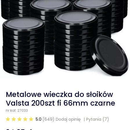
Metalowe wieczka do słoików
Valsta 200szt fi 66mm czarne
nr kat: 27033
5.0
(649) Dodaj opinię
Pytania
(7)