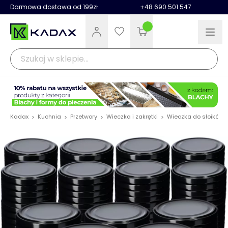
Darmowa dostawa od 199zł
+48 690 501 547
Kadax
Kuchnia
Przetwory
Wieczka i zakrętki
Wieczka do słoików
>
>
>
>