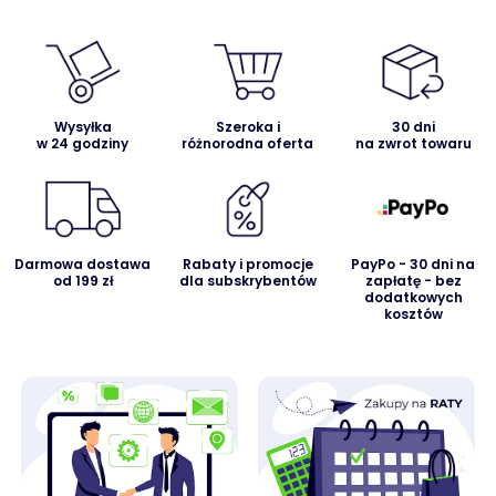
Wysyłka
Szeroka i
30 dni
w 24 godziny
różnorodna oferta
na zwrot towaru
Darmowa dostawa
Rabaty i promocje
PayPo - 30 dni na
od 199 zł
dla subskrybentów
zapłatę - bez
dodatkowych
kosztów