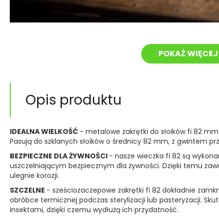
POKAŻ WIĘCEJ 
Opis produktu
IDEALNA WIELKOŚĆ
- metalowe zakrętki do słoików fi 82 mm
Pasują do szklanych słoików o średnicy 82 mm, z gwintem 
BEZPIECZNE DLA ŻYWNOŚCI
- nasze wieczka fi 82 są wykon
uszczelniającym bezpiecznym dla żywności. Dzięki temu zawar
ulegnie korozji.
SZCZELNE
- sześciozaczepowe zakrętki fi 82 dokładnie zamkn
obróbce termicznej podczas sterylizacji lub pasteryzacji. Sku
insektami, dzięki czemu wydłużą ich przydatność.