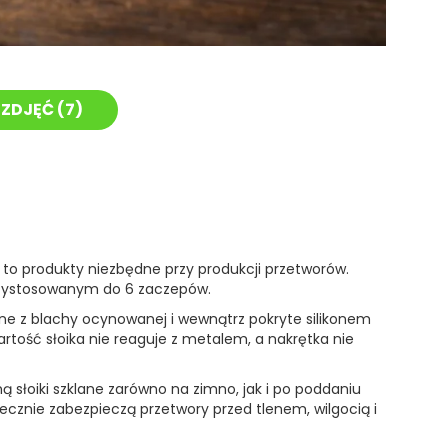
ZDJĘĆ (
7
)
 to produkty niezbędne przy produkcji przetworów.
przystosowanym do 6 zaczepów.
ane z blachy ocynowanej i wewnątrz pokryte silikonem
tość słoika nie reaguje z metalem, a nakrętka nie
ą słoiki szklane zarówno na zimno, jak i po poddaniu
tecznie zabezpieczą przetwory przed tlenem, wilgocią i