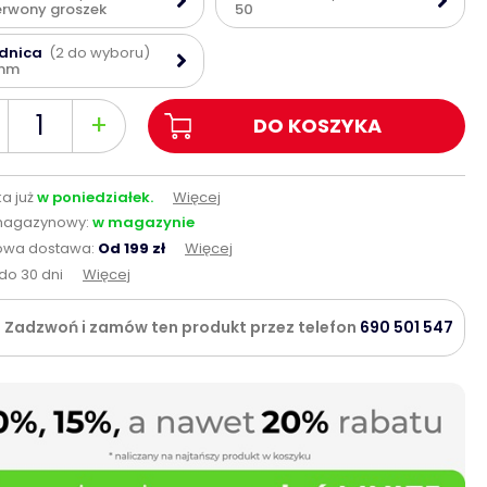
rwony groszek
50
ednica
(2 do wyboru)
mm
+
DO KOSZYKA
a już
w poniedziałek.
Więcej
magazynowy:
w magazynie
wa dostawa:
Od 199 zł
Więcej
do 30 dni
Więcej
Zadzwoń i zamów ten produkt przez telefon
690 501 547