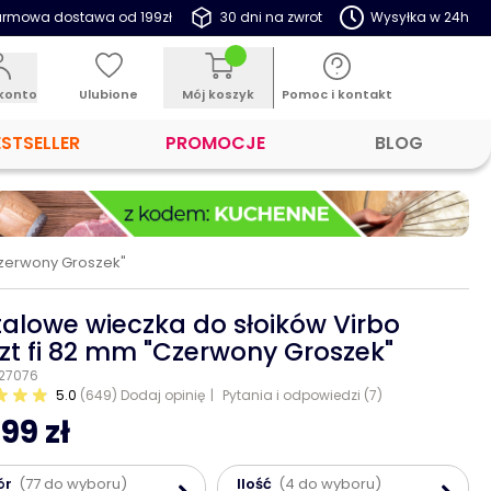
rmowa dostawa od 199zł
30 dni na zwrot
Wysyłka w 24h
konto
Ulubione
Mój koszyk
Pomoc i kontakt
ESTSELLER
PROMOCJE
BLOG
Czerwony Groszek"
alowe wieczka do słoików Virbo
zt fi 82 mm "Czerwony Groszek"
 27076
5.0
(649)
Dodaj opinię
Pytania i odpowiedzi (7)
99 zł
ór
(77 do wyboru)
Ilość
(4 do wyboru)