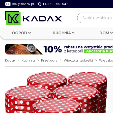
bok@kadax.pl
+48 690 501 547
OGRÓD
KUCHNIA
DOM
>
>
>
>
Kadax
Kuchnia
Przetwory
Wieczka i zakrętki
Wieczka