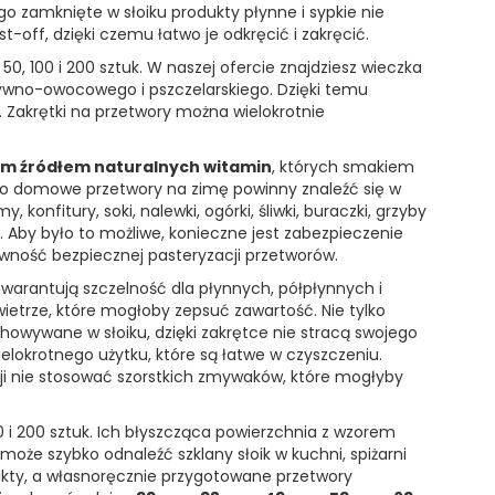
go zamknięte w słoiku produkty płynne i sypkie nie
-off, dzięki czemu łatwo je odkręcić i zakręcić.
, 50, 100 i 200 sztuk. W naszej ofercie znajdziesz wieczka
ywno-owocowego i pszczelarskiego. Dzięki temu
 Zakrętki na przetwory można wielokrotnie
m źródłem naturalnych witamin
, których smakiem
ego domowe przetwory na zimę powinny znaleźć się w
onfitury, soki, nalewki, ogórki, śliwki, buraczki, grzyby
 Aby było to możliwe, konieczne jest zabezpieczenie
ewność bezpiecznej pasteryzacji przetworów.
 gwarantują szczelność dla płynnych, półpłynnych i
ietrze, które mogłoby zepsuć zawartość. Nie tylko
chowywane w słoiku, dzięki zakrętce nie stracą swojego
elokrotnego użytku, które są łatwe w czyszczeniu.
cji nie stosować szorstkich zmywaków, które mogłyby
0 i 200 sztuk. Ich błyszcząca powierzchnia z wzorem
oże szybko odnaleźć szklany słoik w kuchni, spiżarni
ukty, a własnoręcznie przygotowane przetwory