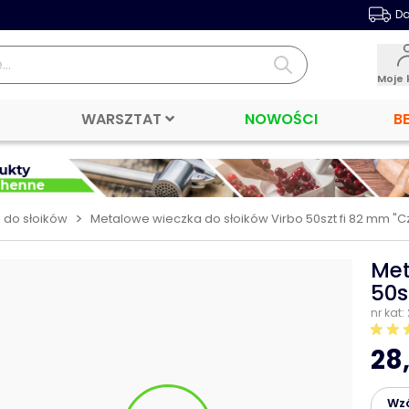
Da
Moje 
WARSZTAT
NOWOŚCI
B
>
 do słoików
Metalowe wieczka do słoików Virbo 50szt fi 82 mm "
Met
50s
nr kat:
28,
Wz