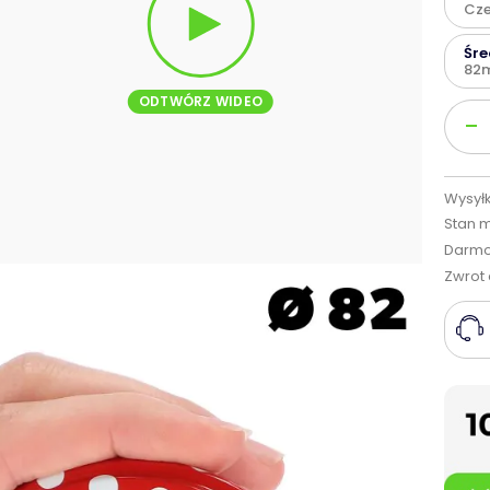
Cze
Śr
82
ODTWÓRZ WIDEO
Ilość
-
Wysyłk
Stan 
Darmo
Zwrot 