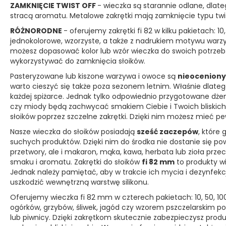
ZAMKNIĘCIE TWIST OFF
- wieczka są starannie odlane, dlate
stracą aromatu. Metalowe zakrętki mają zamknięcie typu twist
RÓŻNORODNE
- oferujemy zakrętki fi 82 w kilku pakietach: 10
jednokolorowe, wzorzyste, a także z nadrukiem motywu warz
możesz dopasować kolor lub wzór wieczka do swoich potrzeb.
wykorzystywać do zamknięcia słoików.
Pasteryzowane lub kiszone warzywa i owoce są
nieoceniony
warto cieszyć się także poza sezonem letnim. Właśnie dlat
każdej spiżarce. Jednak tylko odpowiednio przygotowane dżemy, k
czy miody będą zachwycać smakiem Ciebie i Twoich bliskich.
słoików poprzez szczelne zakrętki. Dzięki nim możesz mieć p
Nasze wieczka do słoików posiadają
sześć zaczepów
, które
suchych produktów. Dzięki nim do środka nie dostanie się pow
przetwory, ale i makaron, mąka, kawa, herbata lub zioła prze
smaku i aromatu. Zakrętki do słoików
fi 82 mm
to produkty wi
Jednak należy pamiętać, aby w trakcie ich mycia i dezynfek
uszkodzić wewnętrzną warstwę silikonu.
Oferujemy wieczka fi 82 mm w czterech pakietach: 10, 50, 10
ogórków, grzybów, śliwek, jagód czy wzorem pszczelarskim pom
lub piwnicy. Dzięki zakrętkom skutecznie zabezpieczysz prod