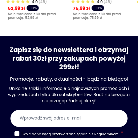
4.9
(48)
4.9
(48)
52,99 zł
75,99 zł
-10%
-10%
Najniższa cena z 30 dni przed
Najniższa cena z 30 dni przed
promocją:
52,99 zł
promocją:
75,99 zł
Zapisz się do newslettera i otrzymaj
rabat 30zł przy zakupach powyżej
299zł!
Promocje, rabaty, aktualności - bądź na bieżąco!
Unikalne zniżki i informacje o najnowszych promocjach i
wyprzedażach tylko dla subskrybentów. Bądź na bieżąco i
nie przegap żadnej okazji!
Adres e-mail
Twoje dane będą przetwarzane zgodnie z
Regulaminem
.