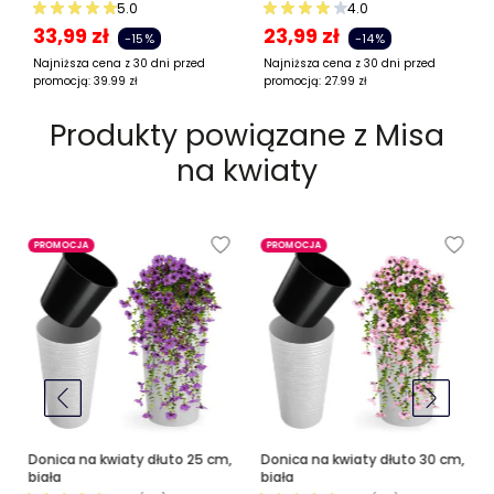
5.0
4.0
33,99
zł
23,99
zł
-15%
-14%
Najniższa cena z 30 dni przed
Najniższa cena z 30 dni przed
promocją:
39.99
zł
promocją:
27.99
zł
Produkty powiązane z
Misa
na kwiaty
PROMOCJA
PROMOCJA
Donica na kwiaty dłuto 25 cm,
Donica na kwiaty dłuto 30 cm,
biała
biała