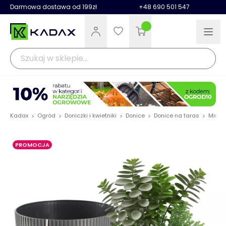
Darmowa dostawa od 199zł
+48 690 501 547
Kadax
Ogród
Doniczki i kwietniki
Donice
Donice na taras
Misa n
>
>
>
>
>
PROMOCJA