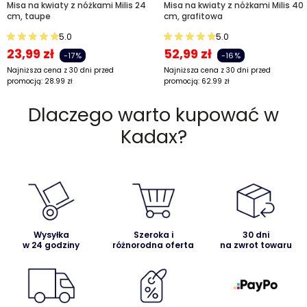
Misa na kwiaty z nóżkami Milis 24
Misa na kwiaty z nóżkami Milis 40
cm, taupe
cm, grafitowa
5.0
5.0
23,99
zł
52,99
zł
-17%
-16%
Najniższa cena z 30 dni przed
Najniższa cena z 30 dni przed
promocją:
28.99
zł
promocją:
62.99
zł
Dlaczego warto kupować w
Kadax?
Wysyłka
Szeroka i
30 dni
w 24 godziny
różnorodna oferta
na zwrot towaru