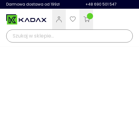
Darmowa dostawa od 199zł
+48 690 501 547
Kadax
Ogród
Doniczki i kwietniki
Doniczki
Doniczki i donice ogro
>
>
>
>