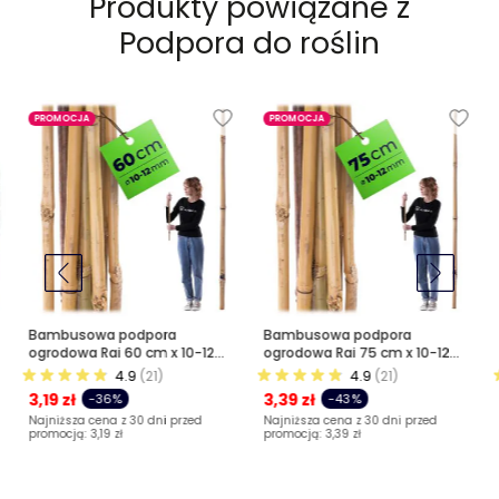
Produkty powiązane z
Podpora do roślin
PROMOCJA
PROMOCJA
Bambusowa podpora
Bambusowa podpora
ogrodowa Rai 60 cm x 10-12
ogrodowa Rai 75 cm x 10-12
mm 1 szt.
mm 1 szt.
4.9
(21)
4.9
(21)
3,19 zł
3,39 zł
-36%
-43%
Najniższa cena z 30 dni przed
Najniższa cena z 30 dni przed
promocją:
3,19 zł
promocją:
3,39 zł