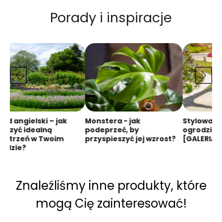
Porady i inspiracje
ód angielski – jak
Monstera - jak
Stylowa śc
orzyć idealną
podeprzeć, by
ogrodzie 
zestrzeń w Twoim
przyspieszyć jej wzrost?
[GALERIA]
rodzie?
Znaleźliśmy inne produkty, które
mogą Cię zainteresować!