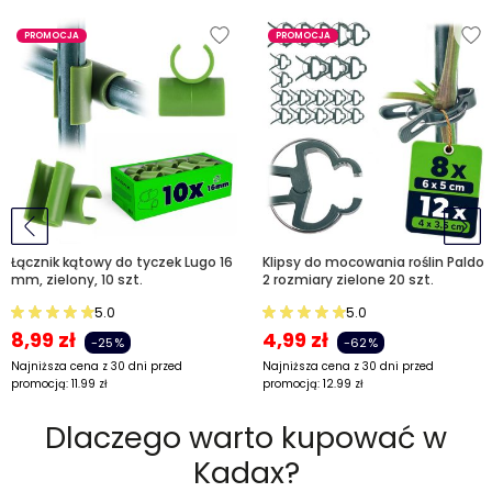
PROMOCJA
PROMOCJA
Łącznik kątowy do tyczek Lugo 16
Klipsy do mocowania roślin Paldo
mm, zielony, 10 szt.
2 rozmiary zielone 20 szt.
5.0
5.0
8,99
zł
4,99
zł
-25%
-62%
Najniższa cena z 30 dni przed
Najniższa cena z 30 dni przed
promocją:
11.99
zł
promocją:
12.99
zł
Dlaczego warto kupować w
Kadax?