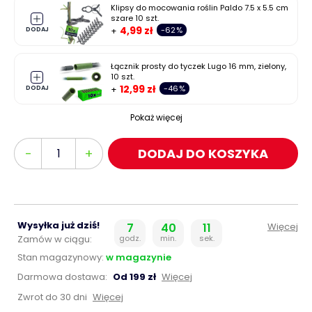
Klipsy do mocowania roślin Paldo 7.5 x 5.5 cm
szare 10 szt.
4,99 zł
-62%
DODAJ
Łącznik prosty do tyczek Lugo 16 mm, zielony,
10 szt.
12,99 zł
-46%
DODAJ
Pokaż więcej
Ilość
-
+
DODAJ DO KOSZYKA
Wysyłka już dziś!
7
40
9
Więcej
Zamów w ciągu:
godz.
min.
sek.
Stan magazynowy:
w magazynie
Darmowa dostawa:
Od 199 zł
Więcej
Zwrot do 30 dni
Więcej