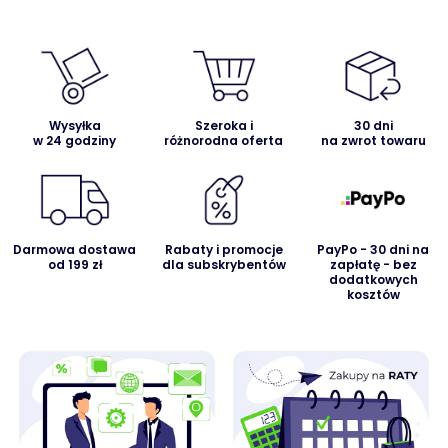
Wysyłka
Szeroka i
30 dni
w 24 godziny
różnorodna oferta
na zwrot towaru
Darmowa dostawa
Rabaty i promocje
PayPo - 30 dni na
od 199 zł
dla subskrybentów
zapłatę - bez
dodatkowych
kosztów