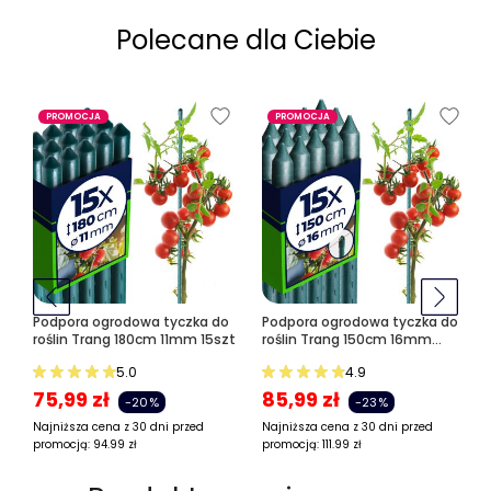
Polecane dla Ciebie
PROMOCJA
PROMOCJA
Podpora ogrodowa tyczka do
Podpora ogrodowa tyczka do
roślin Trang 180cm 11mm 15szt
roślin Trang 150cm 16mm
15szt
5.0
4.9
75,99
zł
85,99
zł
-20%
-23%
Najniższa cena z 30 dni przed
Najniższa cena z 30 dni przed
promocją:
94.99
zł
promocją:
111.99
zł