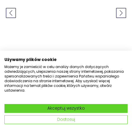
Używamy plików cookie
Możemy je zamieścić w celu analizy danych dotyczących
odwiedzających, ulepszenia naszej strony internetowej, pokazania
spersonalizowanych treści i zapewnienia Państwu wspaniałego
doświadczenia na stronie internetowej. Aby uzyskać więcej
informacji na temat plików cookie, których używamy, otwórz
ustawienia.
Siatka ochronna przeciw
ptakom 8 x 14 m + 8 x 20 m
Akceptuj wszystko
nr kat: 26692
Dostosuj
4.9
(31) Dodaj opinię
Pytania
(1)