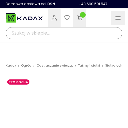
Darmowa dostawa od 199zł
+48 690 501 547
Kadax
Ogród
Odstraszanie zwierząt
Taśmy i siatki
Siatka ochron
>
>
>
>
PROMOCJA