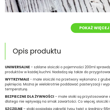
POKAŻ WIĘCEJ 
Opis produktu
UNIWERSALNE
– szklane słoiczki o pojemności 200ml sprawd
produktów w każdej kuchni. Nadadzą się także do przygotowa
WYTRZYMAŁE
- małe słoiczki na przetwory wykonano z grube
pęknięcia. Można je wielokrotnie poddawać pasteryzacji i w
temperaturę.
BEZPIECZNE DLA ŻYWNOŚCI
– małe słoiki są przystosowane 
dlatego nie wpływają na smak zawartości. Co więcej, słoiczk
SZCZELNE
– słoiki posiadają zakrętki typu twist o średnicy 