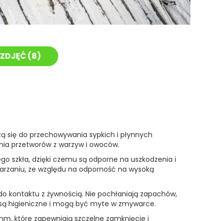
ZDJĘĆ (
8
)
zą się do przechowywania sypkich i płynnych
nia przetworów z warzyw i owoców.
go szkła, dzięki czemu są odporne na uszkodzenia i
yparzaniu, ze względu na odporność na wysoką
do kontaktu z żywnością. Nie pochłaniają zapachów,
i są higieniczne i mogą być myte w zmywarce.
66mm, które zapewniają szczelne zamknięcie i