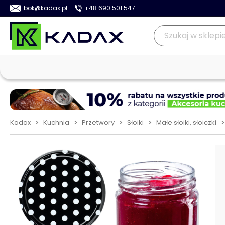
bok@kadax.pl
+48 690 501 547
>
>
>
>
>
Kadax
Kuchnia
Przetwory
Słoiki
Małe słoiki, słoiczki