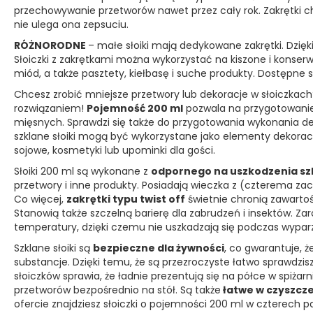
przechowywanie przetworów nawet przez cały rok. Zakrętki ch
nie ulega ona zepsuciu.
RÓŻNORODNE
– małe słoiki mają dedykowane zakrętki. Dzi
Słoiczki z zakrętkami można wykorzystać na kiszone i konserw
miód, a także pasztety, kiełbasę i suche produkty. Dostępne są 
Chcesz zrobić mniejsze przetwory lub dekoracje w słoiczkach
rozwiązaniem!
Pojemność 200 ml
pozwala na przygotowanie 
mięsnych. Sprawdzi się także do przygotowania wykonania des
szklane słoiki mogą być wykorzystane jako elementy dekorac
sojowe, kosmetyki lub upominki dla gości.
Słoiki 200 ml są wykonane z
odpornego na uszkodzenia sz
przetwory i inne produkty. Posiadają wieczka z (czterema z
Co więcej,
zakrętki typu twist off
świetnie chronią zawartoś
Stanowią także szczelną barierę dla zabrudzeń i insektów. Zar
temperatury, dzięki czemu nie uszkadzają się podczas wyparza
Szklane słoiki są
bezpieczne dla żywności
, co gwarantuje, 
substancje. Dzięki temu, że są przezroczyste łatwo sprawdzis
słoiczków sprawia, że ładnie prezentują się na półce w spiżar
przetworów bezpośrednio na stół. Są także
łatwe w czyszcz
ofercie znajdziesz słoiczki o pojemności 200 ml w czterech pak