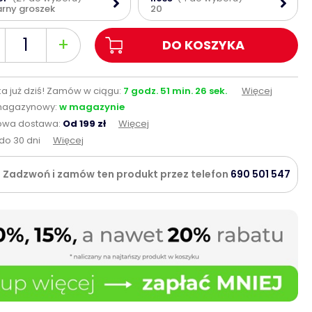
rny groszek
20
+
DO KOSZYKA
a już dziś!
Zamów w ciągu:
7
godz.
51
min.
25
sek.
Więcej
magazynowy:
w magazynie
wa dostawa:
Od 199 zł
Więcej
do 30 dni
Więcej
Zadzwoń i zamów ten produkt przez telefon
690 501 547