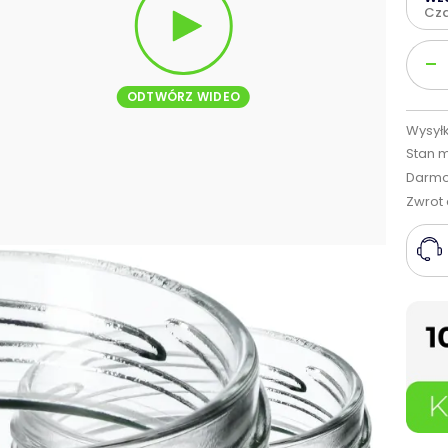
Cza
Ilość
-
ODTWÓRZ WIDEO
Wysyłk
Stan 
Darmo
Zwrot 