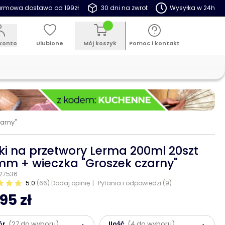
rmowa dostawa od 199zł
30 dni na zwrot
Wysyłka w 24h
konto
Ulubione
Mój koszyk
Pomoc i kontakt
arny"
iki na przetwory Lerma 200ml 20szt
m + wieczka "Groszek czarny"
 27536
5.0
(66)
Dodaj opinię
Pytania i odpowiedzi (9)
95 zł
ór
(27 do wyboru)
Ilość
(4 do wyboru)