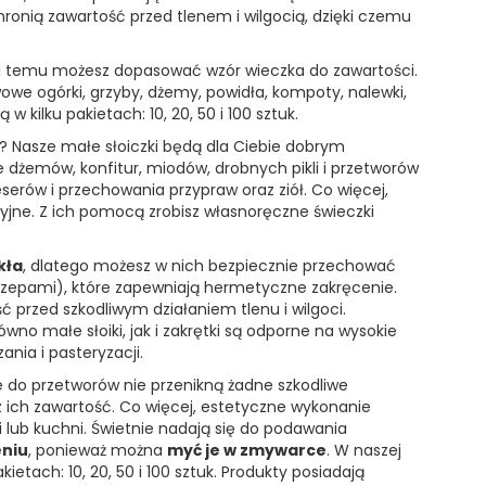
ronią zawartość przed tlenem i wilgocią, dzięki czemu
ęki temu możesz dopasować wzór wieczka do zawartości.
owe ogórki, grzyby, dżemy, powidła, kompoty, nalewki,
w kilku pakietach: 10, 20, 50 i 100 sztuk.
? Nasze małe słoiczki będą dla Ciebie dobrym
dżemów, konfitur, miodów, drobnych pikli i przetworów
erów i przechowania przypraw oraz ziół. Co więcej,
yjne. Z ich pomocą zrobisz własnoręczne świeczki
kła
, dlatego możesz w nich bezpiecznie przechować
aczepami), które zapewniają hermetyczne zakręcenie.
ć przed szkodliwym działaniem tlenu i wilgoci.
ówno małe słoiki, jak i zakrętki są odporne na wysokie
nia i pasteryzacji.
że do przetworów nie przenikną żadne szkodliwe
z ich zawartość. Co więcej, estetyczne wykonanie
ni lub kuchni. Świetnie nadają się do podawania
eniu
, ponieważ można
myć je w zmywarce
. W naszej
ietach: 10, 20, 50 i 100 sztuk. Produkty posiadają