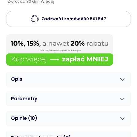
Zwrot do 30 dni
Więcej
Zadzwoń i zamów
690 501 547
Opis
Parametry
Opinie
(10)