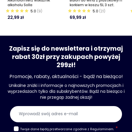
Alkoholomierz wskaźnik
Balon do wina z plastikowym
alkoholu Solla
korkiem w koszu 5L 3 szt.
5.0
(9)
5.0
(21)
22,99 zł
69,99 zł
Zapisz się do newslettera i otrzymaj
rabat 30zł przy zakupach powyżej
299zł!
Promocje, rabaty, aktualności - bądź na bieżąco!
Unikalne zniżki i informacje o najnowszych promocjach i
wyprzedażach tylko dla subskrybentów. Bądź na bieżąco i
nie przegap żadnej okazji!
Adres e-mail
Twoje dane będą przetwarzane zgodnie z
Regulaminem
.