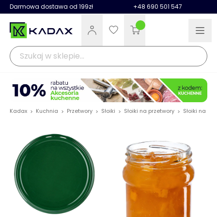
Darmowa dostawa od 199zł
+48 690 501 547
Kadax
Kuchnia
Przetwory
Słoiki
Słoiki na przetwory
Słoiki na p
>
>
>
>
>