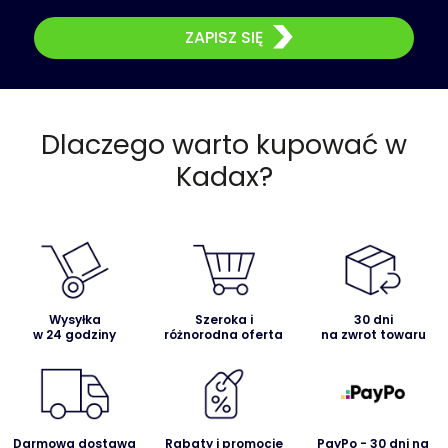
ZAPISZ SIĘ
Dlaczego warto kupować w
Kadax?
Wysyłka
Szeroka i
30 dni
w 24 godziny
różnorodna oferta
na zwrot towaru
Darmowa dostawa
Rabaty i promocje
PayPo - 30 dni na