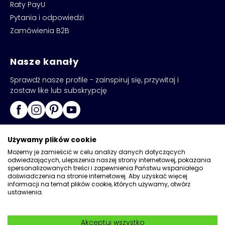
Raty PayU
Pytania i odpowiedzi
Zamówienia B2B
Nasze kanały
Sprawdź nasze profile - zainspiruj się, przywitaj i
zostaw like lub subskrypcję
Używamy plików cookie
Możemy je zamieścić w celu analizy danych dotyczących
odwiedzających, ulepszenia naszej strony internetowej, pokazania
spersonalizowanych treści i zapewnienia Państwu wspaniałego
doświadczenia na stronie internetowej. Aby uzyskać więcej
Copyright © 2026
Kadax
informacji na temat plików cookie, których używamy, otwórz
ustawienia.
Realizacja:
Network
|
Wdrożenia Magento
Akceptuj wszystko