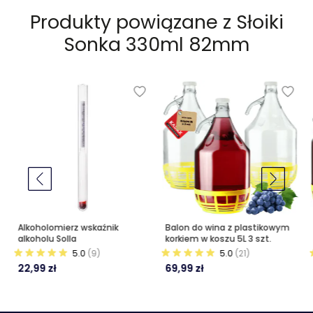
Produkty powiązane z
Słoiki
Sonka 330ml 82mm
Alkoholomierz wskaźnik
Balon do wina z plastikowym
alkoholu Solla
korkiem w koszu 5L 3 szt.
5.0
(9)
5.0
(21)
22,99 zł
69,99 zł