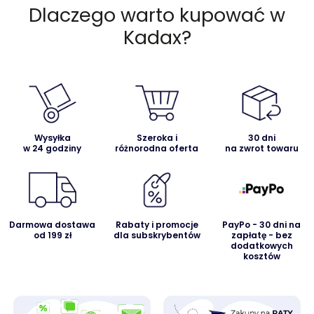
Dlaczego warto kupować w
Kadax?
Wysyłka
Szeroka i
30 dni
w 24 godziny
różnorodna oferta
na zwrot towaru
Darmowa dostawa
Rabaty i promocje
PayPo - 30 dni na
od 199 zł
dla subskrybentów
zapłatę - bez
dodatkowych
kosztów