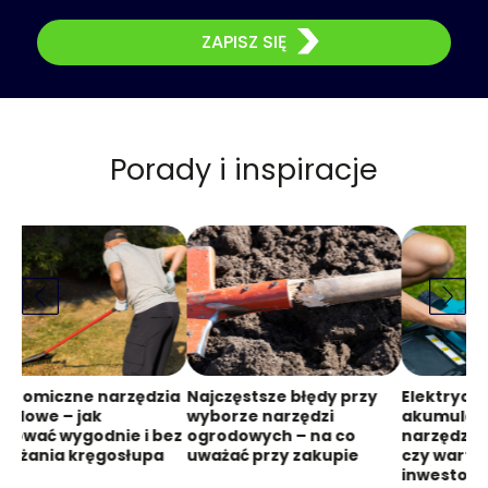
ZAPISZ SIĘ
Porady i inspiracje
gonomiczne narzędzia
Najczęstsze błędy przy
Elektryczn
rodowe – jak
wyborze narzędzi
akumulat
acować wygodnie i bez
ogrodowych – na co
narzędzia
iążania kręgosłupa
uważać przy zakupie
czy warto 
inwestow