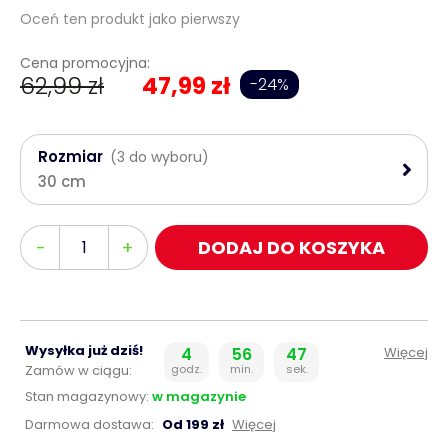
Oceń ten produkt jako pierwszy
Cena promocyjna:
62,99 zł
47,99 zł
-24%
Rozmiar
(3 do wyboru)
30 cm
Ilość
-
+
DODAJ DO KOSZYKA
Wysyłka już dziś!
4
56
47
Więcej
Zamów w ciągu:
godz.
min.
sek.
Stan magazynowy:
w magazynie
Darmowa dostawa:
Od 199 zł
Więcej