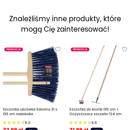
Znaleźliśmy inne produkty, które
mogą Cię zainteresować!
PROMOCJA
PROMOCJA
Szczotka ulicówka Salorino 31 x
Szczotka do kostki 135 cm +
135 cm niebieska
Oczyszczacz szczelin 124 cm
5.0
4.6
37,99
zł
71,99
zł