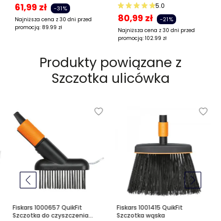
61,99
zł
5.0
-31%
80,99
zł
-21%
Najniższa cena z 30 dni przed
promocją:
89.99
zł
Najniższa cena z 30 dni przed
promocją:
102.99
zł
Produkty powiązane z
Szczotka ulicówka
Fiskars 1000657 QuikFit
Fiskars 1001415 QuikFit
Szczotka do czyszczenia
Szczotka wąska