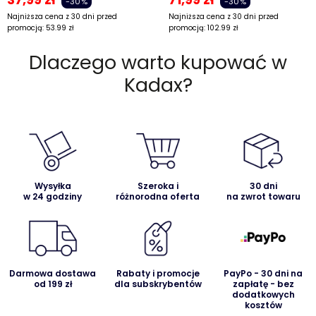
-30%
-30%
Najniższa cena z 30 dni przed
Najniższa cena z 30 dni przed
promocją:
53.99
zł
promocją:
102.99
zł
Dlaczego warto kupować w
Kadax?
Wysyłka
Szeroka i
30 dni
w 24 godziny
różnorodna oferta
na zwrot towaru
Darmowa dostawa
Rabaty i promocje
PayPo - 30 dni na
od 199 zł
dla subskrybentów
zapłatę - bez
dodatkowych
kosztów